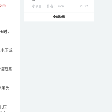
小项目
作者：
Luca
23:27
全部快讯
压时，
系统电压或
才能读取系
范围为
V电压。