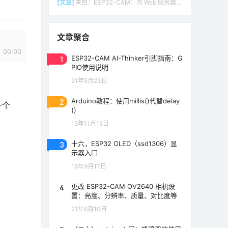
[文章]
来自：
ESP32-CAM：为 Web 服务器（Arduino IDE）设置接入点（AP）
文章聚合
00:00
1
ESP32-CAM AI-Thinker引脚指南：G
PIO使用说明
21年5月23日
2
Arduino教程：使用millis()代替delay
一个
()
19年11月16日
3
十六，ESP32 OLED（ssd1306）显
示器入门
18年9月17日
4
更改 ESP32-CAM OV2640 相机设
置：亮度、分辨率、质量、对比度等
21年6月10日