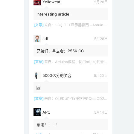
Yellowcat
5月28日
Interesting article!
[文章]
来自：
1.8寸 TFT显示器指南 – Arduino教程
sdf
5月28日
兄弟们，拿去看：P55K.CC
[文章]
来自：
Arduino教程：使用millis()代替delay()
5000亿分的笑容
5月20日
🆗
[文章]
来自：
OLED汉字取模软件PCtoLCD2002 LCD1602
APC
5月14日
感谢！！！！