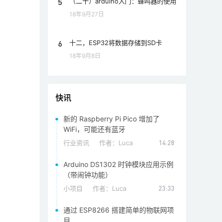
5
（二十）arduino入门：蜂鸣器的使用
18年9月27日
6
十二，ESP32将数据存储到SD卡
18年9月8日
快讯
新的 Raspberry Pi Pico 增加了
WiFi，可能还有蓝牙
行业资讯
作者：
Luca
14:28
Arduino DS1302 时钟模块应用示例
（带闹钟功能）
小项目
作者：
Luca
23:33
通过 ESP8266 搭建简单的物联网项
目