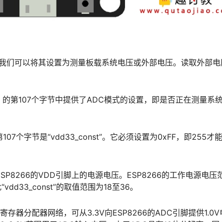
此，我们可以将其设置为测量板载系统电压或外部电压。读取外部电
”（0-127字节）的第107个字节中提供了ADC模式的设置，即是否正在测量
第107个字节是“vdd33_const”。它必须设置为0xFF，即255
P8266的VDD引脚上的电源电压。ESP8266的工作电源电压
因此“vdd33_const”的取值范围为18至36。
载寄存器分配器网络，可从3.3V向ESP8266的ADC引脚提供1.0