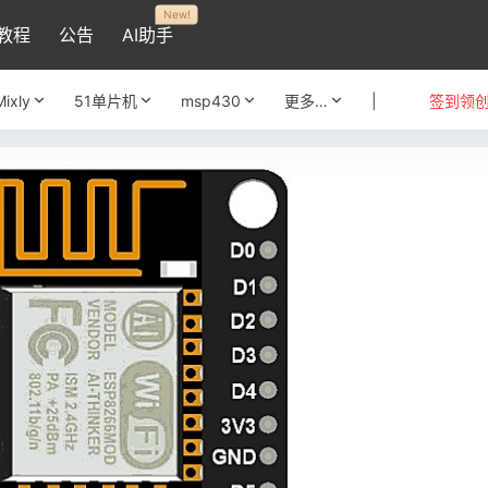
New!
教程
公告
AI助手
Mixly
51单片机
msp430
更多…
|
签到领