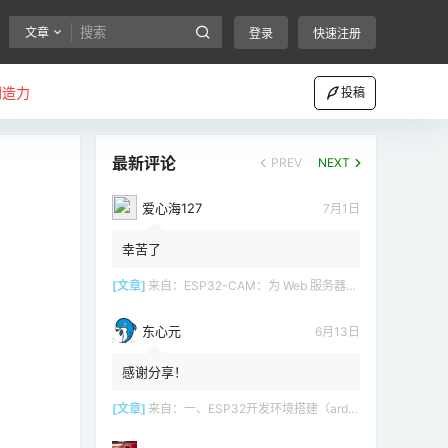
文章
登录
快速注册
创造力
投稿
最新评论
PREV
NEXT
爱心海127
7月1日
幸苦了
[文章]
来自：
ESP32-CAM：为 Web 服务器（Arduino IDE）设置接入点（AP）
东心元
6月13日
感谢分享！
[文章]
来自：
一、ESP32开发环境搭建（arduino）