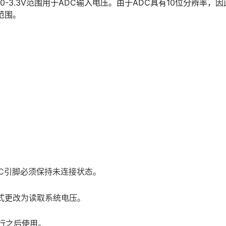
以将0-3.3V范围用于ADC输入电压。由于ADC具有10位分辨率，
值范围。
DC引脚必须保持未连接状态。
模式更改为读取系统电压。
de行之后使用。