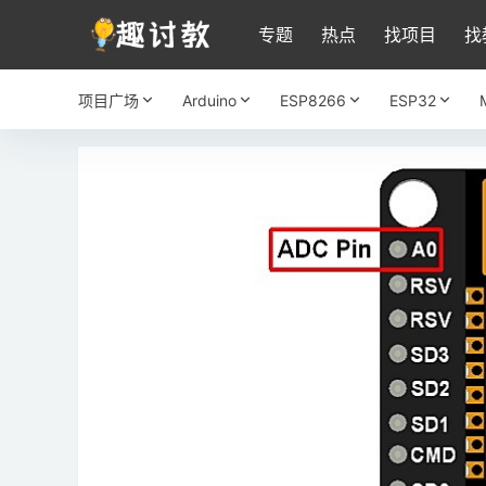
专题
热点
找项目
找
项目广场
Arduino
ESP8266
ESP32