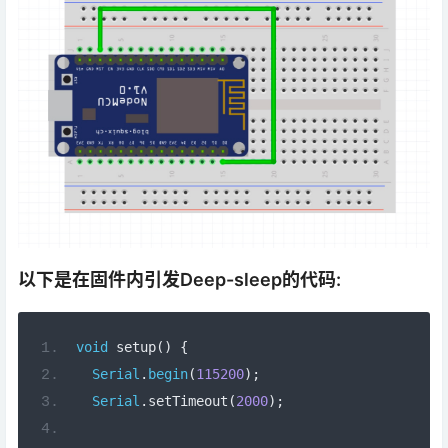
以下是在固件内引发Deep-sleep的代码:
void
 setup
()
{
Serial
.
begin
(
115200
);
Serial
.
setTimeout
(
2000
);