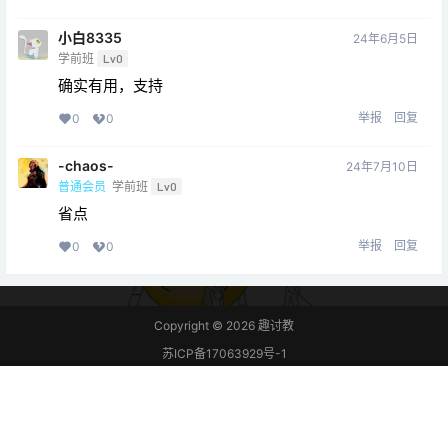
小白8335
24年6月5日
学前班
Lv0
确实有用，支持
举报
回复
0
0
-chaos-
24年7月10日
普通会员
学前班
Lv0
省点
举报
回复
0
0
Copyright © 2026
趣讨教
苏ICP备17063929号-1
查询 8 次，耗时 0.1390 秒
首页
教程
项目
专题
热点
我的