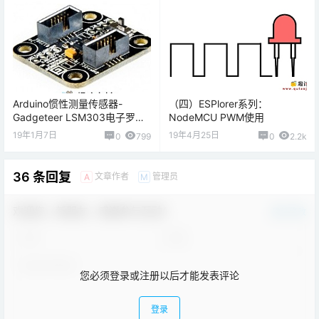
Arduino惯性测量传感器-
（四）ESPlorer系列：
Gadgeteer LSM303电子罗盘
NodeMCU PWM使用
传感器
19年1月7日
19年4月25日
0
799
0
2.2k
36 条回复
文章作者
管理员
A
M
欢迎您，新朋友，感谢参与互动！
确认修改
您必须登录或注册以后才能发表评论
登录