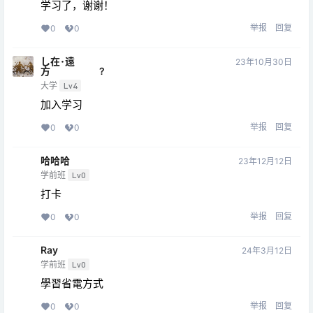
学习了，谢谢！
举报
回复
0
0
し在･遠
23年10月30日
方 ?
大学
Lv4
加入学习
举报
回复
0
0
哈哈哈
23年12月12日
学前班
Lv0
打卡
举报
回复
0
0
Ray
24年3月12日
学前班
Lv0
學習省電方式
举报
回复
0
0