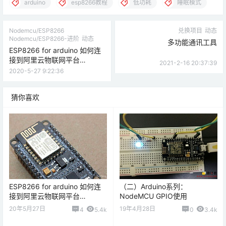
arduino
esp8266教程
低功耗
睡眠模式
Nodemcu/ESP8266
兑换项目
动态
Nodemcu/ESP8266-进阶
动态
多功能通讯工具
ESP8266 for arduino 如何连
接到阿里云物联网平台
2021-2-16 20:37:39
（AliYun）
2020-5-27 9:22:36
猜你喜欢
ESP8266 for arduino 如何连
（二）Arduino系列：
接到阿里云物联网平台
NodeMCU GPIO使用
（AliYun）
20年5月27日
19年4月28日
4
5.4k
0
3.4k