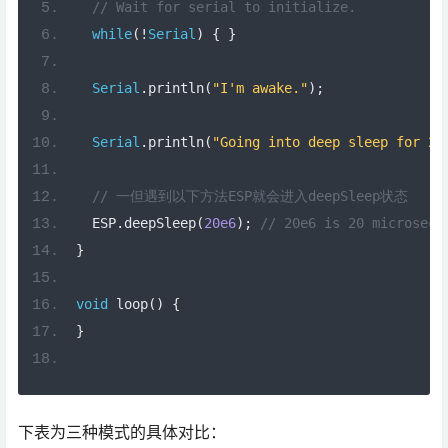
// Wait for serial to initialize.
while
(!
Serial
)
{
}
Serial
.
println
(
"I'm awake."
);
Serial
.
println
(
"Going into deep sleep for 20
// 一但遇到以下方法ESP就会进入deepSleep状态
  ESP
.
deepSleep
(
20e6
);
// 20e6 is 20 microseco
}
void
 loop
()
{
}
下表为三种模式的具体对比：