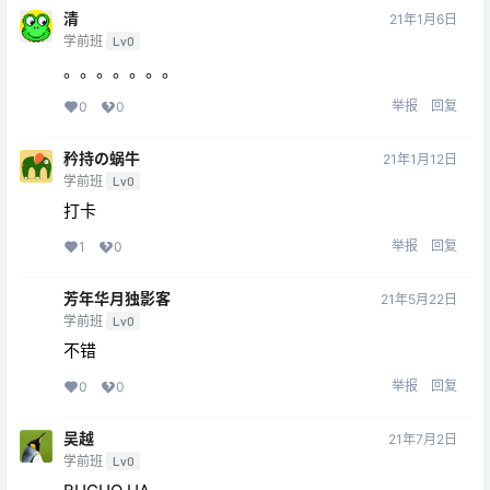
清
21年1月6日
学前班
Lv0
。。。。。。。
举报
回复
0
0
矜持の蜗牛
21年1月12日
学前班
Lv0
打卡
举报
回复
1
0
芳年华月独影客
21年5月22日
学前班
Lv0
不错
举报
回复
0
0
吴越
21年7月2日
学前班
Lv0