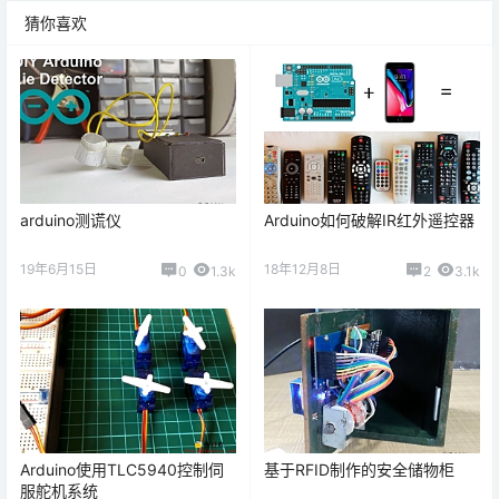
猜你喜欢
arduino测谎仪
Arduino如何破解IR红外遥控器
19年6月15日
18年12月8日
0
1.3k
2
3.1k
Arduino使用TLC5940控制伺
基于RFID制作的安全储物柜
服舵机系统