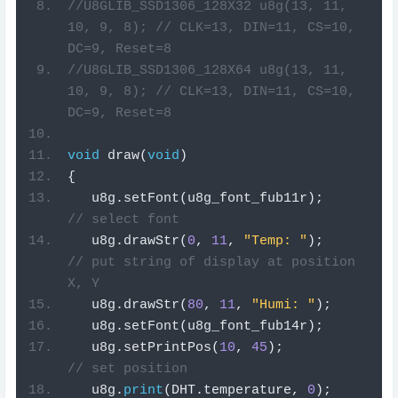
//U8GLIB_SSD1306_128X32 u8g(13, 11, 
10, 9, 8); // CLK=13, DIN=11, CS=10, 
DC=9, Reset=8
//U8GLIB_SSD1306_128X64 u8g(13, 11, 
10, 9, 8); // CLK=13, DIN=11, CS=10, 
DC=9, Reset=8
void
draw
(
void
)
{
   u8g
.
setFont
(
u8g_font_fub11r
);
// select font
   u8g
.
drawStr
(
0
,
11
,
"Temp: "
);
// put string of display at position 
X, Y
   u8g
.
drawStr
(
80
,
11
,
"Humi: "
);
   u8g
.
setFont
(
u8g_font_fub14r
);
   u8g
.
setPrintPos
(
10
,
45
);
// set position
   u8g
.
print
(
DHT
.
temperature
,
0
);