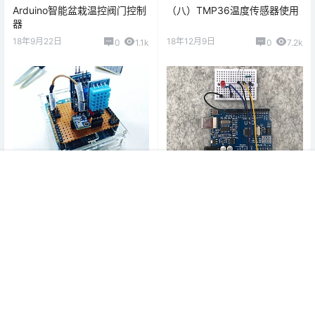
Arduino智能盆栽温控阀门控制
（八）TMP36温度传感器使用
器
18年9月22日
18年12月9日
0
1.1k
0
7.2k
Arduino气象站（AWS）
光控灯
首页
教程
项目
专题
热点
我的
18年12月19日
18年12月21日
0
2.1k
0
1.5k
0 条回复
文章作者
管理员
A
M
欢迎您，新朋友，感谢参与互动！
确认修改