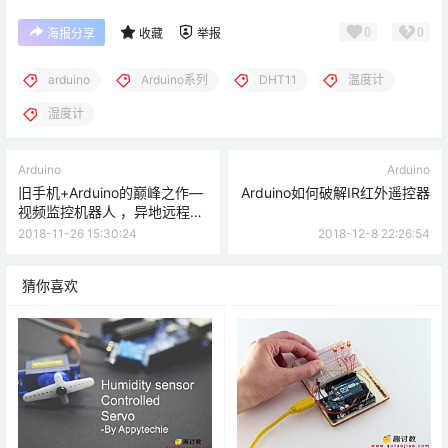
0
0
海报分享
收藏
举报
arduino
Arduino系列
DHT11
温度计
湿度计
Arduino
Arduino
旧手机+Arduino的巅峰之作—
Arduino如何破解IR红外遥控器
视频监控机器人 ，异地远程遥
控
2018-11-26 15:30:24
2018-12-8 22:26:54
猜你喜欢