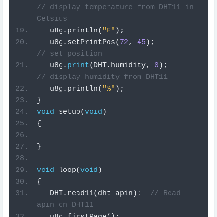
// display temperature from DHT11 in 
Celsius
   u8g
.
println
(
"F"
);
   u8g
.
setPrintPos
(
72
,
45
);
// set position
   u8g
.
print
(
DHT
.
humidity
,
0
);
// display humidity from DHT11
   u8g
.
println
(
"%"
);
}
void
setup
(
void
)
{
}
void
loop
(
void
)
{
   DHT
.
read11
(
dht_apin
);
// Read 
apin on DHT11
   u8g
.
firstPage
();