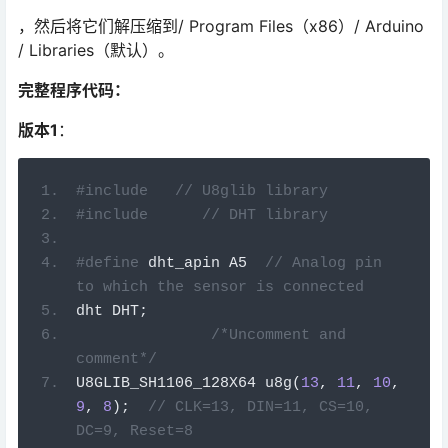
，然后将它们解压缩到/ Program Files（x86）/ Arduino
/ Libraries（默认）。
完整程序代码：
版本1
：
#include
// U8glib library
#include
// DHT library
#define
 dht_apin A5  
// Analog pin 
to which the sensor is connected
dht DHT
;
/*Uncomment and 
comment*/
U8GLIB_SH1106_128X64 
u8g
(
13
,
11
,
10
,
9
,
8
)
;
// CLK=13, DIN=11, CS=10, 
DC=9, Reset=8