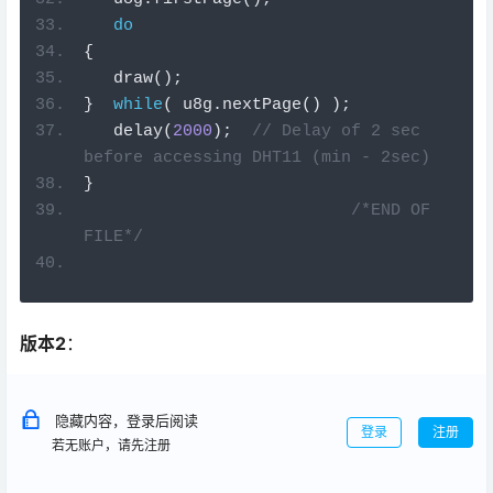
do
{
   draw
();
}
while
(
 u8g
.
nextPage
()
);
   delay
(
2000
);
// Delay of 2 sec 
before accessing DHT11 (min - 2sec)
}
/*END OF 
FILE*/
版本2
：
隐藏内容，登录后阅读
登录
注册
若无账户，请先注册