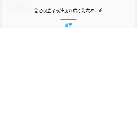
您必须登录或注册以后才能发表评论
登录
首页
教程
项目
专题
热点
我的
提交
暂无讨论，说说你的看法吧
Copyright © 2026
趣讨教
苏ICP备17063929号-1
查询 8 次，耗时 0.1173 秒