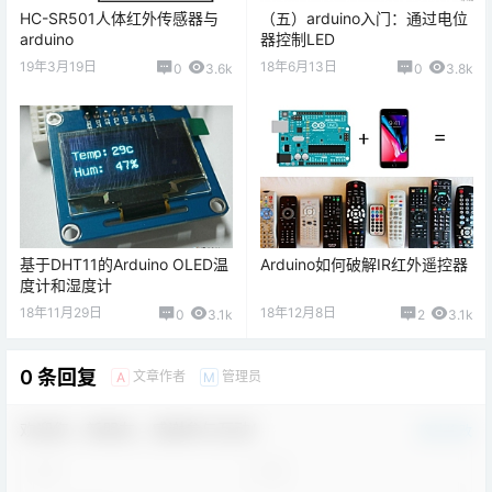
HC-SR501人体红外传感器与
（五）arduino入门：通过电位
arduino
器控制LED
19年3月19日
18年6月13日
0
3.6k
0
3.8k
基于DHT11的Arduino OLED温
Arduino如何破解IR红外遥控器
度计和湿度计
18年11月29日
18年12月8日
0
3.1k
2
3.1k
0 条回复
文章作者
管理员
A
M
欢迎您，新朋友，感谢参与互动！
确认修改