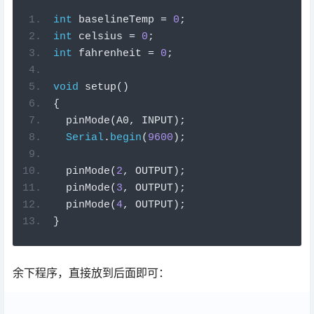
int
 baselineTemp 
=
0
;
int
 celsius 
=
0
;
int
 fahrenheit 
=
0
;
void
setup
()
{
  pinMode
(
A0
,
 INPUT
);
Serial
.
begin
(
9600
);
  pinMode
(
2
,
 OUTPUT
);
  pinMode
(
3
,
 OUTPUT
);
  pinMode
(
4
,
 OUTPUT
);
}
余下程序，直接放到后面即可：