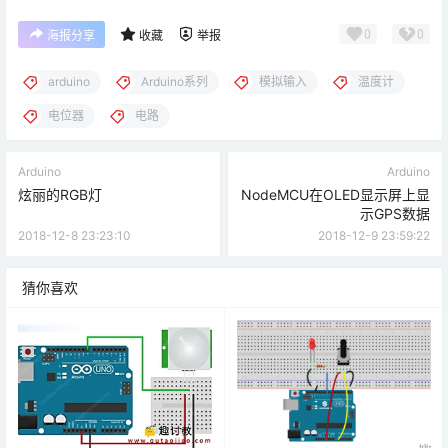
0
0
海报分享
收藏
举报
arduino
Arduino系列
模拟输入
温度计
电位器
电路
Arduino
Arduino
炫丽的RGB灯
NodeMCU在OLED显示屏上显
示GPS数据
2018-12-8 23:23:10
2018-12-9 23:59:22
猜你喜欢