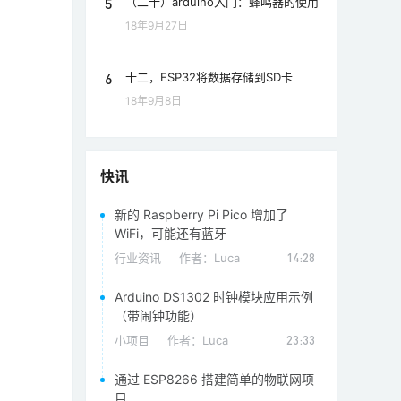
5
（二十）arduino入门：蜂鸣器的使用
18年9月27日
6
十二，ESP32将数据存储到SD卡
18年9月8日
快讯
新的 Raspberry Pi Pico 增加了
WiFi，可能还有蓝牙
行业资讯
作者：
Luca
14:28
Arduino DS1302 时钟模块应用示例
（带闹钟功能）
小项目
作者：
Luca
23:33
通过 ESP8266 搭建简单的物联网项
目