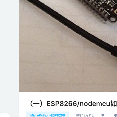
（一）ESP8266/nodemcu
0
MicroPython-ESP8266
18年12月11日