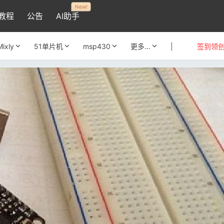
New!
教程
公告
AI助手
Mixly
51单片机
msp430
更多…
|
签到领