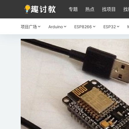
专题
热点
找项目
找
项目广场
Arduino
ESP8266
ESP32