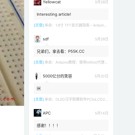
Yellowcat
5月28日
Interesting article!
[文章]
来自：
1.8寸 TFT显示器指南 – Arduino教程
sdf
5月28日
兄弟们，拿去看：P55K.CC
[文章]
来自：
Arduino教程：使用millis()代替delay()
5000亿分的笑容
5月20日
🆗
[文章]
来自：
OLED汉字取模软件PCtoLCD2002 LCD1602
APC
5月14日
感谢！！！！