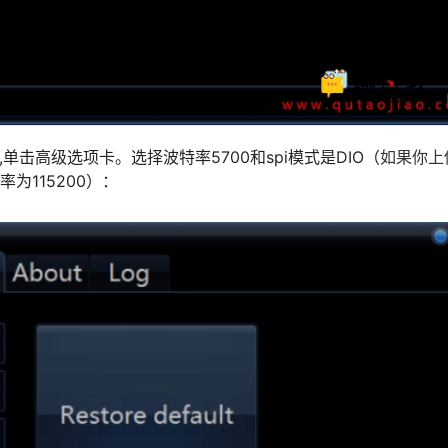
,单击高级选项卡。选择波特率5700和spi模式是DIO（
如果你上
为115200）：