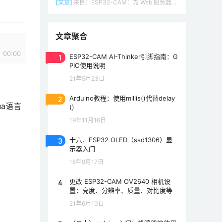
[文章]
来自：
ESP32-CAM：为 Web 服务器（Arduino IDE）设置接入点（AP）
文章聚合
00:00
1
ESP32-CAM AI-Thinker引脚指南：G
PIO使用说明
21年5月23日
2
Arduino教程：使用millis()代替delay
ua语言
()
19年11月16日
3
十六，ESP32 OLED（ssd1306）显
示器入门
18年9月17日
4
更改 ESP32-CAM OV2640 相机设
置：亮度、分辨率、质量、对比度等
21年6月10日