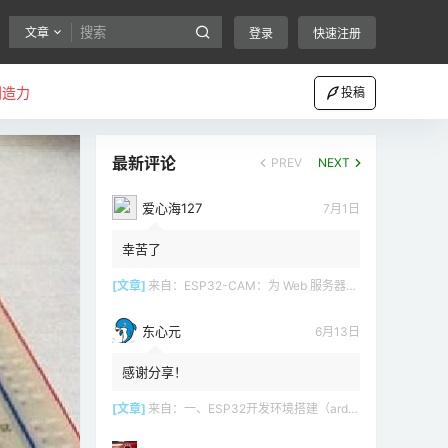
文章
登录
快速注册
创造力
投稿
最新评论
PREV
NEXT
爱心海127
7月1日
幸苦了
[文章]
来自：
ESP32-CAM：为 Web 服务器（Arduino IDE）设置接入点（AP）
东心元
6月13日
感谢分享！
[文章]
来自：
一、ESP32开发环境搭建（arduino）