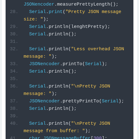
JSONencoder
.
measurePrettyLength
();
Serial
.
print
(
"Pretty JSON message 
size: "
);
Serial
.
println
(
lenghtPretty
);
Serial
.
println
();
Serial
.
println
(
"Less overhead JSON 
message: "
);
JSONencoder
.
printTo
(
Serial
);
Serial
.
println
();
Serial
.
println
(
"\nPretty JSON 
message: "
);
JSONencoder
.
prettyPrintTo
(
Serial
);
Serial
.
println
();
Serial
.
println
(
"\nPretty JSON 
message from buffer: "
);
char
JSONmessageBuffer
[
300
];