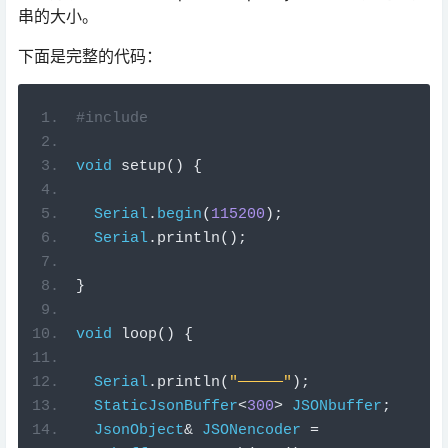
串的大小。
下面是完整的代码：
#include
void
setup
()
{
Serial
.
begin
(
115200
);
Serial
.
println
();
}
void
loop
()
{
Serial
.
println
(
"—————"
);
StaticJsonBuffer
<
300
>
JSONbuffer
;
JsonObject
&
JSONencoder
=