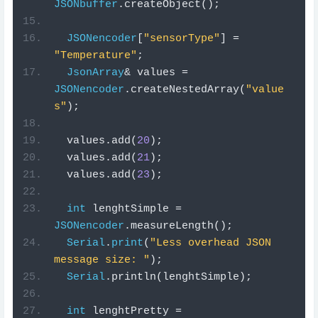
JSONbuffer
.
createObject
();
JSONencoder
[
"sensorType"
]
=
"Temperature"
;
JsonArray
&
 values 
=
JSONencoder
.
createNestedArray
(
"value
s"
);
  values
.
add
(
20
);
  values
.
add
(
21
);
  values
.
add
(
23
);
int
 lenghtSimple 
=
JSONencoder
.
measureLength
();
Serial
.
print
(
"Less overhead JSON 
message size: "
);
Serial
.
println
(
lenghtSimple
);
int
 lenghtPretty 
=