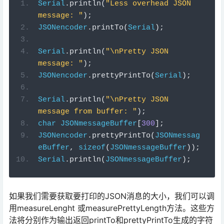
Serial
.
println
(
"Less overhead JSON 
message: "
);
JSONencoder
.
printTo
(
Serial
);
Serial
.
println
(
"\nPretty JSON 
message: "
);
JSONencoder
.
prettyPrintTo
(
Serial
);
Serial
.
println
(
"\nPretty JSON 
message from buffer: "
);
char
JSONmessageBuffer
[
300
];
JSONencoder
.
prettyPrintTo
(
JSONmessag
eBuffer
,
sizeof
(
JSONmessageBuffer
));
Serial
.
println
(
JSONmessageBuffer
);
如果我们需要获取要打印的JSON消息的大小，我们可以调
用measureLenght 或measurePrettyLength方法。这些方
法将分别作为输出返回printTo和prettyPrintTo生成的字符