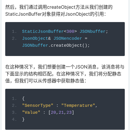
然后，我们通过调用createObject方法从我们创建的
StaticJsonBuffer对象获得对JsonObject的引用：
StaticJsonBuffer
<
300
>
JSONbuffer
;
JsonObject
&
JSONencoder
=
JSONbuffer
.
createObject
();
在这种情况下，我们想要创建一个JSON消息，该消息将与
下面显示的结构相匹配。在这种情况下，我们将分配静态
值，但我们可以从传感器中获取静态值：
{
"SensorType"
:
"Temperature"
,
"Value"
:
[
20
,
21
,
23
]
}