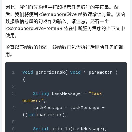
因此，我们首先构建并打印指示任务编号的字符串。然
后，我们将使用xSemaphoreGive 函数递增信号量。该函
数接收信号量的句柄作为输入。请注意，还有一个
xSemaphoreGiveFromISR 将在中断服务程序的上下文中
使用。
检查以下函数的代码，该函数已包含执行后删除任务的调
用。
void
genericTask
(
void
*
 parameter 
)
{
String
 taskMessage 
=
"Task 
number:"
;
    taskMessage 
=
 taskMessage 
+
((
int
)
parameter
);
Serial
.
println
(
taskMessage
);