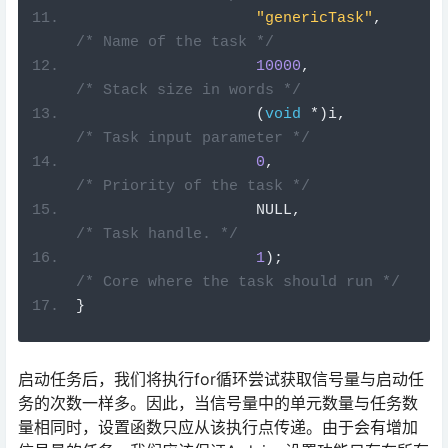
"genericTask"
,
/* Name of the task */
10000
,
/* Stack size in words */
(
void
*)
i
,
/* Task input parameter */
0
,
/* Priority of the task */
NULL
,
/* Task handle. */
1
);
/* Core where the task should run */
}
启动任务后，我们将执行for循环尝试获取信号量与启动任
务的次数一样多。因此，当信号量中的单元数量与任务数
量相同时，设置函数只应从该执行点传递。由于会有增加