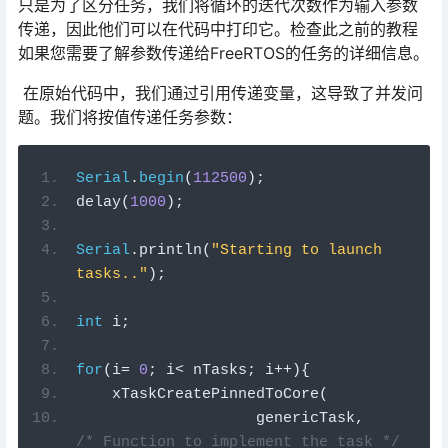
只是为了区分任务，我们将循环的迭代次数作为输入参数
传递，因此他们可以在代码中打印它。检查此之前的教程
如果您需要了解参数传递给FreeRTOS的任务的详细信息。
在原始代码中，我们通过引用传递变量，这导致了并发问
题。我们将按值传递任务参数：
Serial
.
begin
(
112500
);
delay
(
1000
);
Serial
.
println
(
"Starting to launch 
tasks.."
);
int
 i
;
for
(
i
=
0
;
 i
<
 nTasks
;
 i
++){
    xTaskCreatePinnedToCore
(
                    genericTask
,
/* Function to implement the task */