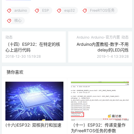
arduino
ESP
esp32
FreeRTOS任务
核心
动态
Arduino
Arduino-官方内置
动态
（十四）ESP32：在特定的核
Arduino内置教程-数字-不用
心上运行代码
delay的LED闪烁
2018-12-30 15:19:28
2019-1-4 13:39:28
猜你喜欢
(十六)ESP32: 双核执行和加速
（十一）ESP32：传递变量作
为FreeRTOS任务的参数