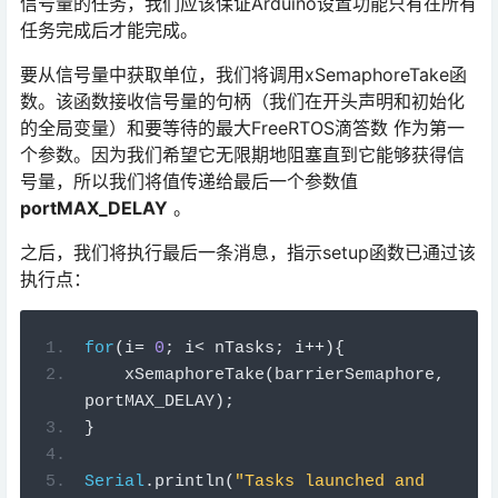
信号量的任务，我们应该保证Arduino设置功能只有在所有
任务完成后才能完成。
要从信号量中获取单位，我们将调用xSemaphoreTake函
数。该函数接收信号量的句柄（我们在开头声明和初始化
的全局变量）和要等待的最大FreeRTOS滴答数 作为第一
个参数。因为我们希望它无限期地阻塞直到它能够获得信
号量，所以我们将值传递给最后一个参数值
portMAX_DELAY
。
之后，我们将执行最后一条消息，指示setup函数已通过该
执行点：
for
(
i
=
0
;
 i
<
 nTasks
;
 i
++){
    xSemaphoreTake
(
barrierSemaphore
,
portMAX_DELAY
);
}
Serial
.
println
(
"Tasks launched and 