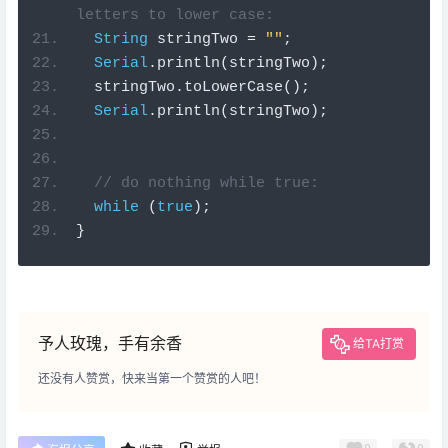
letters to lower case:
String
 stringTwo 
=
""
;
Serial
.
println
(
stringTwo
);
  stringTwo
.
toLowerCase
();
Serial
.
println
(
stringTwo
);
// do nothing while true:
while
(
true
);
}
予人玫瑰，手有余香
给TA打赏
还没有人赞赏，快来当第一个赞赏的人吧！