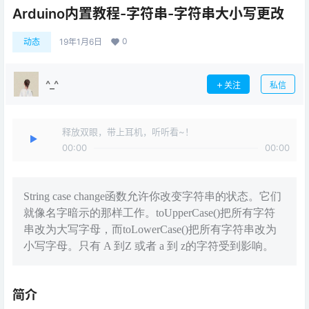
Arduino内置教程-字符串-字符串大小写更改
0
动态
19年1月6日
^_^
关注
私信
释放双眼，带上耳机，听听看~！
00:00
00:00
String case change函数允许你改变字符串的状态。它们
就像名字暗示的那样工作。toUpperCase()把所有字符
串改为大写字母，而toLowerCase()把所有字符串改为
小写字母。只有 A 到Z 或者 a 到 z的字符受到影响。
简介