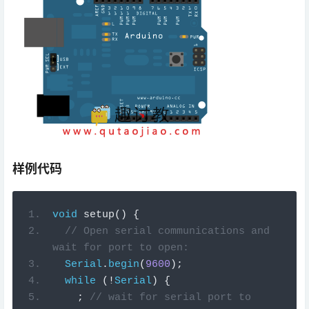
样例代码
void
setup
()
{
// Open serial communications and 
wait for port to open:
Serial
.
begin
(
9600
);
while
(!
Serial
)
{
;
// wait for serial port to 