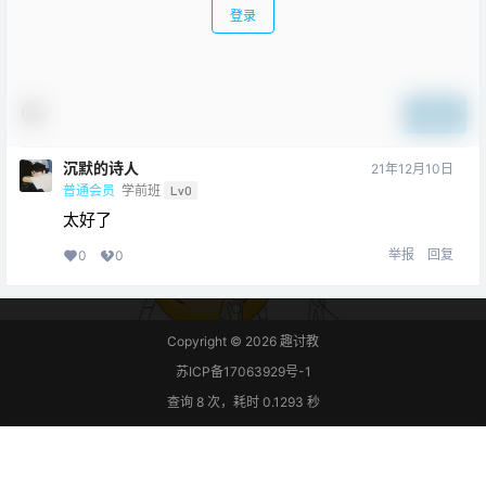
登录
提交
沉默的诗人
21年12月10日
普通会员
学前班
Lv0
太好了
举报
回复
0
0
Copyright © 2026
趣讨教
苏ICP备17063929号-1
查询 8 次，耗时 0.1293 秒
首页
教程
项目
专题
热点
我的