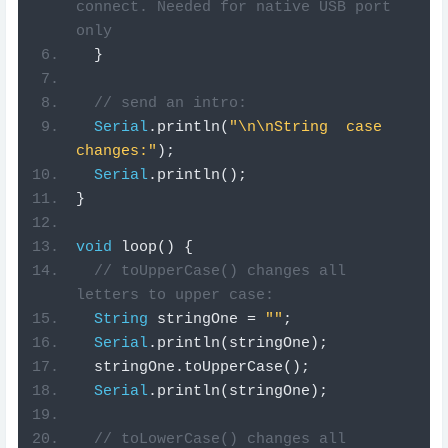
connect. Needed for native USB port 
only
}
// send an intro:
Serial
.
println
(
"\n\nString  case 
changes:"
);
Serial
.
println
();
}
void
loop
()
{
// toUpperCase() changes all 
letters to upper case:
String
 stringOne 
=
""
;
Serial
.
println
(
stringOne
);
  stringOne
.
toUpperCase
();
Serial
.
println
(
stringOne
);
// toLowerCase() changes all 