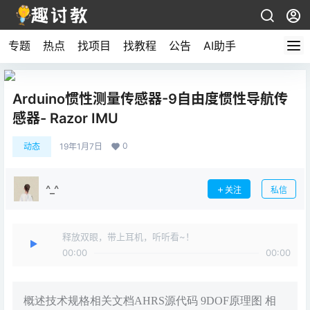
专题
热点
找项目
找教程
公告
AI助手
Arduino惯性测量传感器-9自由度惯性导航传
感器- Razor IMU
0
动态
19年1月7日
^_^
关注
私信
释放双眼，带上耳机，听听看~！
00:00
00:00
概述技术规格相关文档AHRS源代码 9DOF原理图 相