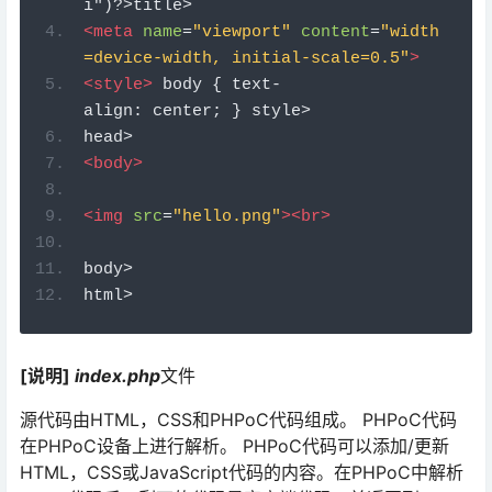
i")
?>
title>
<
meta
name
=
"viewport"
content
=
"width
=device-width, initial-scale=0.5"
>
<
style
>
 body { text-
align: center; } style>
head>
<
body
>
<
img
src
=
"hello.png"
><
br
>
body>
html>
[说明]
index.php
文件
源代码由HTML，CSS和PHPoC代码组成。 PHPoC代码
在PHPoC设备上进行解析。 PHPoC代码可以添加/更新
HTML，CSS或JavaScript代码的内容。在PHPoC中解析