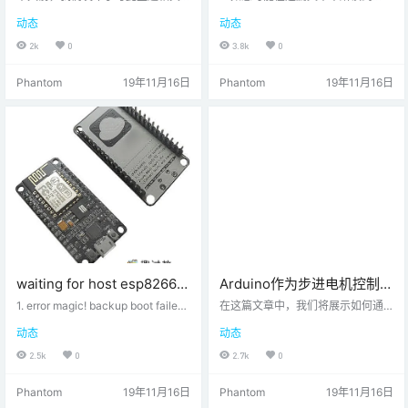
控制
的博客文章。不同之处在于，先前
的，电容是能量存储能力的一种度
动态
动态
的博客文章使用旋转编码器来控制
量。它们尤其用于整流器，旁路设
步进电机。这次我们将用普通的电
备和模拟滤波器电路中。它们是非
2k
0
3.8k
0
位计换掉旋转编码器，并用它来控
常重要的组件，对于确保应用程序
制步进电机的位置或速度。我们将
和其他组件正常工作至关重要。但
Phantom
19年11月16日
Phantom
19年11月16日
使用前面提到的博客文章中的代码
是，您如何测量这个非常重要的“大
作为基础，并进行一些更改以实现
小”（“电容”）时间常数与电路时间
所需的行为。就像上次一样，我们
常数定义为系统从阶跃输入达到给
的目标是不使用任何库。 步进电
定状态所花费的时间。在这种情况
机，电位器和Arduino –此博客文章
下，我们希望找到“ C ”，并且只有
的硬件成分。 这篇博文将主要包含
电容器和电阻器（串联）的电路具
两个代码示例并进行一些解释。…
有已知的时…
waiting for host esp8266~
Arduino作为步进电机控制器
启动模式和烧写错误
–加速运行
1. error magic! backup boot failed
在这篇文章中，我们将展示如何通
在使用8266时遇到了如下错误： 找
过加速和减速来增强简单的“步进电
动态
动态
个一早上在群里面发问，原来是烧
机点动系统 ”。 介绍 正如我们所谈
写工具配置时出错了，flashsize莫
到的：加速，反之：减速度，是每
2.5k
0
2.7k
0
名的选错了！ 2Mb = 16Mbit。 2. b
个运动系统的重要特征。 它减少了
oot 8266启动日志分析，程序上电
诸如机械应力之类的东西，它可能
Phantom
19年11月16日
Phantom
19年11月16日
之后运行的大概流程： boot模式选
是系统中的最低要求，外观和感觉
择 加载ram rom，校验flash是否完
都更好，等等。 但是我们如何实现