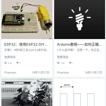
块 1个 连接线 电路原理图 代码说明
此，让我们通过为ESP32执行AD修
让我们遍历…
复来进行实验。使用资源·杜邦线·1
个面包板·1个ESP W…
ESP32：使用ESP32 DIY电
Arduino教程——如何正确使
机驱动器
用外部中断？
步骤1：材料和工具 ESP32单片机
1.什么是中断？ 试想一下，你正在家
直流马达 NPN晶体管-BC337 100
里吃饭，这时传来了敲门声，虽然
免费项目
免费项目
Ω电阻 二极管-N4148通用 面包板线
你巨饿，虽然面前全是山珍海味，
面包板 2根杜邦线 步骤2：连接信号
但此时你不得不去开门，同时不得
4.6k
0
1.8k
1
在NPN晶体管的基极（中间）引脚
不放停下生命中最重要的事情——
上连接一个100Ω电阻，以保护EPS
吃饭。打开门后，你发现只是一个
Phantom
19年11月17日
Phantom
19年11月17日
32板免受过压，然后将其串联到D5
查水表的，你检查了水表读数并告
步骤3：连接电源 将集电极（右）引
诉了查水表的人。关上门，你马不
脚接地。 将发射极（左）引脚连接
停蹄的又投入了于食物的作战中。
到通用二极管的正引脚。 将通用二
我们来分析一下这个颇具传奇性的
极管的负极引脚…
故事，在这里人生的主旋律——吃
饭，就是你的主程…