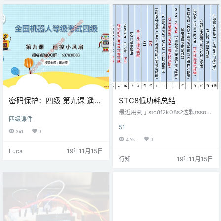
成 boot跳转到用户区，运行程序 rf
简单的事情，例如启动和停止斜坡
初始化、扇区选择…
呢？ AccelStepper是Arduino的一
个库，正是这样做的。 除其他事项
外，它还可以计算出进入步进电机
的[脉…
密码保护：四级 第九课 遥控
STC8低功耗总结
小风扇
最近用到了stc8f2k08s2这颗tssop2
四级课件
0封装的芯片，除了没有AD、PWM
51
功能外，其他倒还是挺好的。手册
341
0
标称掉电模式使用内部静态保持电
4.7k
0
流控制线路中，静态电流一般为 1.5
Luca
19年11月15日
uA 左右，实际测试，确实在1.5uA
行知
19年11月15日
左右。下为手册描述：SCC为1时待
机电流更小，看后面几行说可能会
有不良影响，我就没测没去用。我
做低功耗主要的措施用到了以下几
点：未使用的I/O口在准双向模式下
置0；需要使用的I/O口…