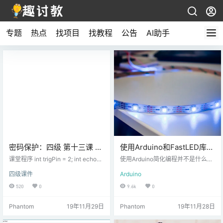
专题
热点
找项目
找教程
公告
AI助手
密码保护：四级 第十三课 超
使用Arduino和FastLED库对
声波自动跟随小车
数字RGB LED灯条进行编程
课堂程序 int trigPin = 2; int echoPi
使用Arduino简化编程并不是什么新
n = 3; int leftPin1 = 7; int leftPin2
鲜事。几乎所有内容都有Arduino
四级课件
Arduino
= 4; int rightPin1 = 8; int rightPin2
库，并且即使您是一个很笨的初学
= 9; int leftPWM = 5; int rightPWM
者，也可以使用其中的一个或多个
520
0
9.6k
0
= 6; //初始速度 int initSpeed = 120;
库来制作很棒的小项目。对LED进行
//最大速度 int maxSpeed = 25…
编程也不例外，FastLED库当然简化
Phantom
19年11月29日
Phantom
19年11月28日
了这一过程。 在本文中，我们将大
致讨论数字LED，并提供一些有关如
何使用FastLED库的示例。 什么是