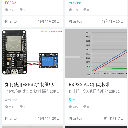
ESP32
Arduino
在这个项目中，我们将使用ESP32
按钮进行交互。 在本文中，我们将
从网页控制伺服电机。从Arduino控
学习如何创建一个由Arduino控制的
7.9k
0
1.7k
0
制伺服电机非常容易，但是使用ESP
厨房定时器。该项目将帮助您管理
32来控制它有点困难，因为ESP32
所需的烘烤时间，并避免过度烹饪
Phantom
19年11月20日
Phantom
19年11月20日
不具有Analogwrite（）函数。因
菜肴。您可以方便地为烹饪设置时
此，借助伺服电机的库，我们将能
间限制，然后走开直到听到哔哔声
够控制舵机。 硬件 1个 ESP32 1个
响起。硬件1个 Arduino的1个 液晶
伺服马达 1个 连接线 电路原理图 伺
键盘防护罩1个 蜂鸣器 ###软件1个
服电机的黄线为信号线；将其连接
Arduino IDE我们将为此项目使用带
到…
按键的A…
如何使用ESP32控制继电器
ESP32 ADC自动校准
模块
了解如何创建网页来控制带有ESP3
伙计们，今天我们将讨论“ ESP32 A
2的继电器模块。在本项目中，我们
DC自动校准 ”。这似乎是一个非常
Arduino
动态
将使用ESP32控制继电器模块。我
技术性的主题，但我发现您对此有
们将ESP32连接到Wi-Fi网络，然后
所了解非常重要。这是因为它不仅
9.1k
0
4.2k
0
通过IP地址和端口（显示在串行监视
是ESP32，甚至不是ADC校准，还
器上）创建一个网页。使用该网
与您可能要阅读的模拟传感器有
Phantom
19年11月20日
Phantom
19年11月17日
页，我们会将命令发送到ESP32以
关。大多数传感器不是线性的，因
打开或关闭继电器模块。 目录
此让我们介绍一个用于数字模拟转
硬件清单 1个 ESP32 1个 继电器模
换器的自动校准器原型。尽管如