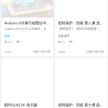
Arduino IDE串行绘图仪中的
密码保护：四级 第八课 流程
多个值
图与程序
Arduino IDE1.6.7以上的版本，允许
课堂程序 1、获取光线报警器（函
在串行绘图仪中绘制多个值。我们
数封装）程序1: [qtj_quote] int rLed
动态
四级课件
已经建立了一个示例，向您展示如
Pin=8; int gLedPin=5; int bzPin=7;
何使用此功能。我们用于测试串行
int gmPin=A0; //获取光敏传感器数
3.5k
0
521
0
绘图仪功能的设置。串行绘图器Ard
值 int getGM(int pin){ int gmValue=
uino的串行绘图器非常易于使用。
analogRead(pin); Serial.print("gmV
Luca
19年11月15日
Luca
19年11月13日
串行绘图器实际上不像串行监视器
alue="); Se…
那样显示一堆数字和/或字符，而是
随着时间推移绘制数字，其中y轴是
值，x轴是时间。这将生成一个实时
绘制的任何数字变量的图形。y轴具
有简单的自动缩放功能，可适应这
些值，…
制作GL823K 读卡器
密码保护：四级 第七课 函数