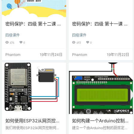
密码保护：四级 第十二课 红
密码保护：四级 第十一课 智
外遥控小车
能小车动起来
四级课件
四级课件
474
0
493
0
Phantom
19年11月24日
Phantom
19年11月22日
如何使用ESP32从网页控制
如何构建一个Arduino控制的
伺服电机
厨房计时器
我们将使用ESP32从网页控制伺服
建立一个由Arduino控制的厨房定时
电机，这比使用Arduino容易得多。
器，并学习如何将Arduino与LCD和