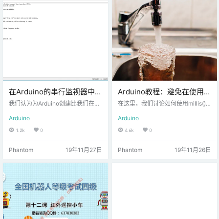
数字RGB LED？ 对此的一个答案
是，您可以使用少量电线（与LED数
量无关）单独控制LE…
在Arduino的串行监视器中创
Arduino教程：避免在使用
建命令行界面
millis()和micros()时出现溢
我们认为为Arduino创建比我们在Ja
在这里，我们讨论如何使用millis()
vaScript中更严格的命令行界面（又
出问题
和micros()与他们的主要优势相比de
Arduino
Arduino
名CLI）会很有趣。 例如，在嵌入式
lay()。 与C / C ++中的变量溢出不
系统（如本文中所述）上的CLI与Li
是一个很好的类比，但是您知道了…
1.2k
0
4.6k
0
nux中的Shell完全不同，因为您通
我们提到的一点需要注意这些功
常没有操作系统来支持多任务处
能，那就是millis()和micros()溢出后
Phantom
19年11月27日
Phantom
19年11月26日
理。有很多解决方法，但是在此示
50天左右70分钟，分别。从上次对
例中，为简单起见，我们将所有内
代码进行很小的改动就可以很容易
容保持顺序。这意味着多个任务无
地避免这个潜在的问题。millis()贯
法同时运行，并且一个任务必须先
穿本帖子的用法与可以互换micros
完成才能开始新任务。 我们的CLI在
()。简易修复让我们看…
Arduino的串行监视器…