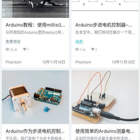
Arduino教程：使用millis()
Arduino步进电机控制器–使
代替delay()
用旋转编码器实时移动步进
众所周知的Arduino里的delay()将程
在本文中，我们将向您展示一个简
序暂停指定为毫秒数的参数。 millis
电机
单的示例，说明如何使用旋转编码
免费项目
动态
()另一方面，是一个返回自程序启动
器实时移动步进电机。这将使用标
以来经过的毫秒数的函数。 乍一
准的步进电机驱动器完成，但没有
24.4k
1
2.6k
0
看，您可能会怀疑此功能的实用
任何库。 有几种运动控制器库可供
性。事实是，它在许多情况下非常
使用，所有这些库都可以实现（Grb
Phantom
19年11月16日
Phantom
19年11月16日
有用，通常会完全“替换”delay() 。
l，Smoothieware等）。 脉冲序列
首先让我们看一下如何使用millis()
的可视化。 我们的目标是每次Ardui
几乎完全像delay()。 时序问题经常
no从编码器接收到脉冲时，将步进
出现在编程中。 使用像millis(…
电机移动一定步数。Arduino将产生
一个所谓的脉冲序列并将其发送给
电机驱动器。 脉冲列参数 此脉冲…
Arduino作为步进电机控制器
使用简单的Arduino测量电容
–通过电位计进行速度和位置
值
不久前，我们发布了与此主题相关
正如您可能在这篇文章中所读到