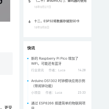
5
（二十）arduino入门：蜂鸣器的使用
18年9月27日
6
十二，ESP32将数据存储到SD卡
18年9月8日
快讯
新的 Raspberry Pi Pico 增加了
WiFi，可能还有蓝牙
行业资讯
作者：
Luca
14:28
Arduino DS1302 时钟模块应用示例
（带闹钟功能）
小项目
作者：
Luca
23:33
通过 ESP8266 搭建简单的物联网项
单、更受
目