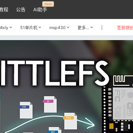
New!
教程
公告
AI助手
Mixly
51单片机
msp430
更多…
|
签到领