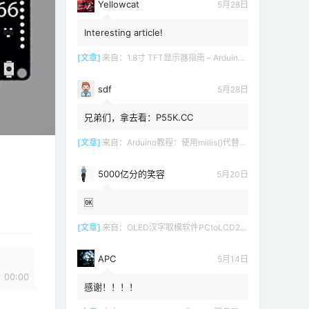
Yellowcat
5月28日
Interesting article!
[文章]
来自：
1.8寸 TFT显示器指南 – Arduino教程
sdf
5月28日
兄弟们，拿去看：P55K.CC
[文章]
来自：
Arduino教程：使用millis()代替delay()
5000亿分的笑容
5月20日
🆗
[文章]
来自：
OLED汉字取模软件PCtoLCD2002 LCD1602
APC
5月14日
00:00
感谢！！！！