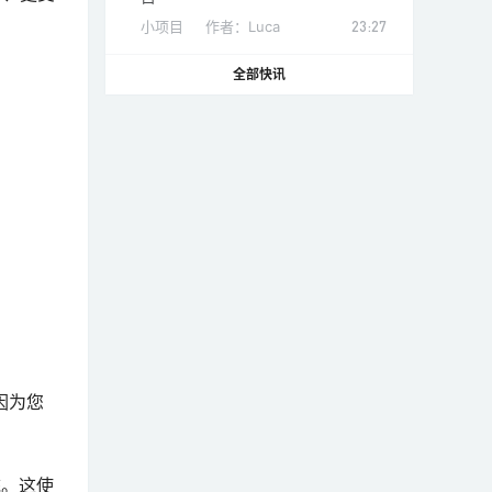
小项目
作者：
Luca
23:27
全部快讯
，因为您
统。这使