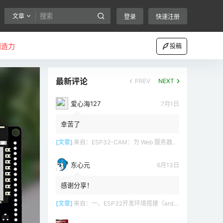
文章
登录
快速注册
创造力
投稿
最新评论
PREV
NEXT
爱心海127
7月1日
幸苦了
[文章]
来自：
ESP32-CAM：为 Web 服务器（Arduino IDE）设置接入点（AP）
东心元
6月13日
感谢分享！
[文章]
来自：
一、ESP32开发环境搭建（arduino）