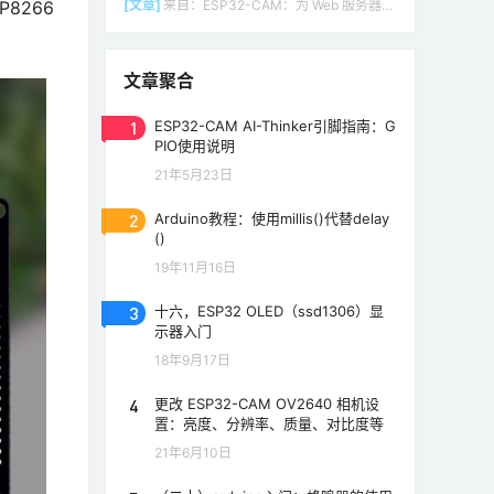
P8266
[文章]
来自：
ESP32-CAM：为 Web 服务器（Arduino IDE）设置接入点（AP）
文章聚合
1
ESP32-CAM AI-Thinker引脚指南：G
PIO使用说明
21年5月23日
2
Arduino教程：使用millis()代替delay
()
19年11月16日
3
十六，ESP32 OLED（ssd1306）显
示器入门
18年9月17日
4
更改 ESP32-CAM OV2640 相机设
置：亮度、分辨率、质量、对比度等
21年6月10日