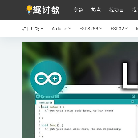
专题
热点
找项目
找
项目广场
Arduino
ESP8266
ESP32