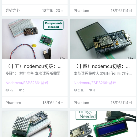
条件以及3天的预报。我们的站还将
局域网里通过网页来控制led灯。 步
显示室内信息，如温度和空气湿
骤1：所需材料 本节课所需要的硬件
光锥之外
18年9月20日
Phantom
18年6月14日
度。下面的方框图为我们提供了项
材料清单列表： NodeMCU开发板
目的总体概述。第1步：物料清单No
面包板 LED灯 杜邦线 * usb数据线
deMCU ESP8266-12E0.96寸 I2C II
本节课所需具备的软件环境： * Ard
C SPI串行128X64白色OLED LCD
uino IDE（配置好了esp8266开发环
LED显示模块DHT22 AM2302…
境，没配置好的看基础部分第一
节） 步骤2：引脚连…
（十五）nodemcu初级：继
（十四）nodemcu初级：压
电器的使用
力传感器的使用
步骤1： 材料准备 本次课程所需要
本节课程将教大家如何使用压力传
的材料如上图。 硬件 要求 nodemc
感器，其实说到底，压力传感器无
Nodemcu/ESP8266-基础
Nodemcu/ESP8266-基础
u 继电器模块 面包板 一个LED灯 若
非就是读取模拟值，再加上公式计
干杜邦线 USB数据线 软件环境 * Ar
算出压力值。本节课成相对简单，
4k
0
2.1k
0
duino IDE ( 配置好了esp8266环境 )
对于上两节来说容易多了。 压力传
步骤2：硬件介绍 定义： 继电器：
感器是类似一个 可变电阻的传感器
Phantom
18年6月14日
Phantom
18年6月14日
一种当输入量(电、磁、声、光、热)
，对它施加压力电阻值就会改变。
达到一定值时，输出量将发生跳跃
那么，现在开始把。 步骤 1：准备
式变化的自动控制器件。 工作原
材料 上面图片上的材料就是本节课
理： 本节课使用的是电磁式继电
需要准备的。 硬件材料： nodemcu
器，电磁式继电器…
压力传感器 LED 100 Ω 和 10K Ω
的…