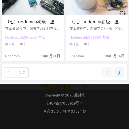
（七）nodemcu初级：温湿
（六）nodemcu初级：湿度
度传感器（DHT11）的使用
传感器的使用
在本节课程中，您将学习如何在Nod
在本教程中，您将学会如何让湿度
eMCU上使用DHT11温湿度传感
传感器在nodemcu上面工作。并了
Nodemcu/ESP8266-基础
Nodemcu/ESP8266-基础
器。并了解温湿度传感器的工作原
解传感器如何根据湿度的大小来进
理，以及如何通过串口监视器查看
行工作的，以及学会在串行监视器
9.7k
0
2.2k
0
传感器读取的数值。 步骤1：准备材
查看湿度传感器输出的数据。 步骤
料 硬件准备 NodeMCU开发板一块
1：材料准备 以上图片中的是这节课
Phantom
18年6月14日
Phantom
18年6月14日
DHT11温湿度传感器一个 面包板一
程需要用到的东西， 硬件清单： No
块 跳线（可选） *USB数据线 软件
deMCU 湿度传感器 一块面包板 若
准备 Arduino IDE（配置好了esp82
干跳线 USB数据线 两个LED灯（红
66开发环境） 步骤2：简单说明 DH
绿各一个） 软件环境 Arduino IDE
❮
❯
/
2 页
T11是通过测量两个电极之间的电阻
（安装了esp8266） 步骤2：相关说
来检…
明 湿度传感…
Copyright © 2026
趣讨教
苏ICP备17063929号-1
查询 35 次，耗时 0.1584 秒