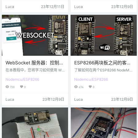
PlatformIO 的ESP8266，请改为遵
和 ESP8266 开发板均支持此功能。
Luca
23年12月11日
Luca
23年12月9日
循下一个教程： ESP8266 NodeMC
在本教程中，我们将向您展示如何
U with VS Code and PlatformIO：
使用 Arduino 内核开始使用 ESP-M
将文件上传到文件系统…
ESH。 本文涵盖以下主题： ESP-
MESH 简介 ESP-MESH Basi…
WebSocket 服务器：控制输
ESP8266两块板之间的客户
出 – ESP8266 NodeMCU
端-服务器 Wi-Fi 通信
在本教程中，您将学习如何使用 We
了解如何在两个ESP8266 NodeMC
bSocket 通信协议构建具有 ESP82
（NodeMCU）
U 板之间建立 Wi-Fi 通信 （HTT
Nodemcu/ESP8266
Nodemcu/ESP8266
66 的 Web 服务器。例如，我们将向
P） 以交换数据，而无需连接到互联
您展示如何构建一个网页来远程控
网（不需要路由器）。 您将ESP826
730
0
674
0
制ESP8266输出。输出状态显示在
6设置为接入点（服务器），将另一
网页上，并在所有客户端中自动更
个ESP8266设置为工作站（客户
Luca
23年12月9日
Luca
23年12月9日
新。 该ESP8266将使用 Arduino ID
端）。然后，服务器和客户端将通
E 和 ESPAsyncWebServer 进行编
过HTTP请求交换数据（传感器读
程。我们也有类似的 ESP32 WebSo
数）。我们将使用 Arduino IDE 对 E
cket 指南。 如果您一直在关注我们
SP8266 板进行编程。 在此示例
以前的…
中，我们将 BME280 传感器…