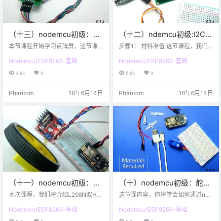
（十三）nodemcu初级：
（十二）ndemcu初级:I2C
LED点阵（8×8）屏幕
LCD 接口之LCD1602
本节课程开始学习点阵屏，这节课
步骤1： 材料准备 这节课程，我们
程将使用8×8的点阵屏。 步骤1： 材
将开始学习如何使用LCD1602，其
Nodemcu/ESP8266-基础
Nodemcu/ESP8266-基础
料准备 以上是需要准备的所有材料
实学习使用LCD1602，无非就是在
硬件材料 LED 点阵 ( 8 × 8 ) nodem
学习IIC（I2C）接口的使用，学会了
2.8k
0
5.8k
0
cu 若干导线 USB导线 软件环境 * A
I2C，后面遇到I2C接口的东西，使
rduino 的 IDE (配置好了esp8266环
用原理都差不多。 本节课需要准备
Phantom
18年6月14日
Phantom
18年6月14日
境 ) 步骤 2 ：硬件介绍 8×8点阵屏
的硬件材料如下： nodemcu 16x2
之所以是8×8，是因为行列分别通过
LCD I2C 板 粗版 跨接 导线 微型 US
8根线控制64个led灯…
B 电缆 软件环境： * Arduino IDE
（配置好了esp8266开发环境） 步
骤 2 ：…
（十一）nodemcu初级：
（十）nodemcu初级：舵机
L298驱动模块控制电机
的控制
本次课程，我们将介绍L298N双H桥
这节课内容，你将学会如何通过nod
电机驱动模块如何与NodeMCU进行
emcu来控制舵机。 步骤1：材料准
Nodemcu/ESP8266-基础
Nodemcu/ESP8266-基础
连接使用。 步骤1：材料准备 硬件
备 上图是这节课所需要用到的材
要求 L298N双H桥电机驱动模块 No
料。 硬件材料 NodeMCU 伺服电机