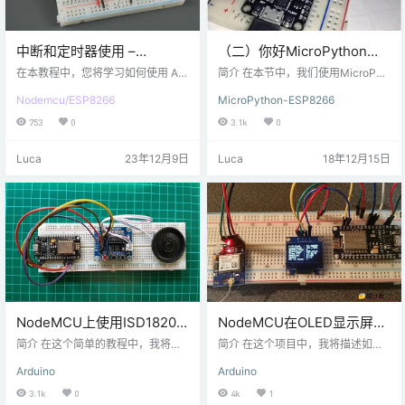
中断和定时器使用 –
（二）你好MicroPython：
NodeMCU
闪烁的LED灯
在本教程中，您将学习如何使用 Ard
简介 在本节中，我们使用MicroPyt
uino IDE 将中断和计时器与 ESP82
hon固件通过Python shell编写一个
Nodemcu/ESP8266
MicroPython-ESP8266
66 NodeMCU 一起使用。中断允许
闪烁的LED程序。 步骤一 材料准备
您检测 GPIO 状态的变化，而无需不
硬件准备： Nodemcu开发板×1 usb
753
0
3.1k
0
断检查其当前值。使用中断时，当
数据线×1 软件准备： 串口工具 步骤
检测到更改时，会触发事件（调用
二 原理说明 首先，必须知道MicroP
Luca
23年12月9日
Luca
18年12月15日
函数）。 例如，我们将使用 PIR 运
ython板的引脚功能，例如带有Nod
动传感器检测运动：当检测到运动
eMCU的ESP8266，您可以看到No
时，ESP8266会启动计时器并打开
deMCU v2 GPIO布局，如下所示：
LED 预定义的秒数。当计时器完成
步骤三 电路搭建 Nodemcu…
倒计时时，LED 会自动熄灭。 要创
建中…
NodeMCU上使用ISD1820
NodeMCU在OLED显示屏上
语音模块
显示GPS数据
简介 在这个简单的教程中，我将解
简介 在这个项目中，我将描述如何
释在NodeMCU上如何使用ISD1820
将Ublox 6m GPS模块和OLED显示
Arduino
Arduino
模块。 语音模块数据手册写道：该
器连接到NodeMCU或ESP8266-12
模块使用非常简单，你可以通过板
e wifi模块，以显示您当前的GPS位
3.1k
0
4k
1
载按钮或Arduino，STM32，ChipK
置和其他信息。你还可以通过一些