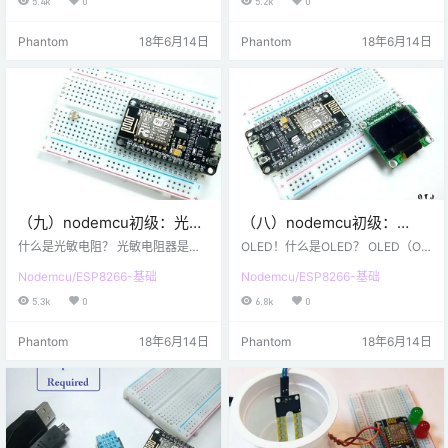
5.4k
0
5.2k
0
deMCU开发板 杜邦线 直流电源（7
面包板 跳线 *微型USB电缆 软件环
-35v） *直流电机 软件要求 *Ardui
境 *Arduino IDE（配置好了esp826
Phantom
18年6月14日
Phantom
18年6月14日
no IDE 步骤2：硬件描述 先来了解L
6环境） 步骤2：硬件说明 什么是面
298N双H桥电机控制器模块 H桥电
包板？ 它是一个转接平台，您可以
机控制器可以驱动电流在任一极
在其中插入组件并轻松移除它们。
性，并控制电路的Pulse Width Mod
请参考照片看看它是如何制作的。
ulation（P…
每侧通常有2个带，表示电源通道。
它将所有的…
（九）nodemcu初级：光敏
（八）nodemcu初级：
电阻的使用
OLED屏幕的使用
什么是光敏电阻？ 光敏电阻器是一
OLED！什么是OLED？ OLED（Org
个装置，它的电阻率是入射电磁辐
anic Light Emitting Diodes）又称
Nodemcu/ESP8266-基础
Nodemcu/ESP8266-基础
射的函数。因此，它们是光敏设
为有机电激光显示、有机发光半导
备。它们也称为光导体，光电导电
体。当施加电流时，发出亮光。OLE
5.3k
0
6.8k
0
池或简单的光电池。它们由具有高
D可用于制造显示器和照明。由于O
电阻的半导体材料组成。 第1步：材
LED发光，因此不需要背光源，因此
Phantom
18年6月14日
Phantom
18年6月14日
料准备 硬件清单 NodeMCU开发板
比LCD显示器（需要白色背光源）
LDR /光敏电阻 10k欧姆电阻 面包板
更薄更有效率。 步骤1：材料准备
杜邦线 USB数据线 软件环境 *Ardui
硬件材料清单： NodeMCU开发板
no IDE（配置好了ESP8266环境）
0.96“SSD1306 OLED显示屏 面包
步骤2：电路连接 光敏电阻实际上是
板 杜…
模拟性器件…