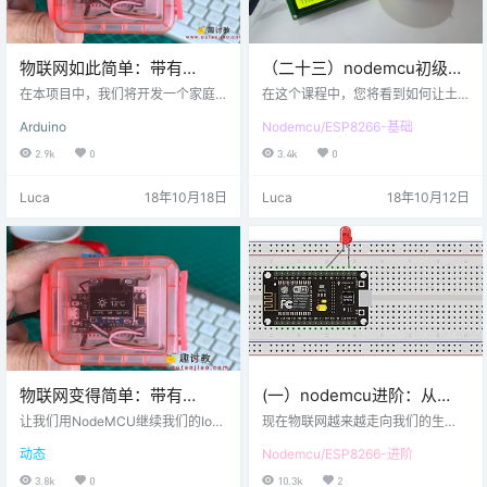
物联网如此简单：带有
（二十三）nodemcu初级：
NODEMCU和OLED的家庭气
土壤湿度监视器
在本项目中，我们将开发一个家庭
在这个课程中，您将看到如何让土
象站
气象站，将显示室内信息，如温度
壤湿度传感器在Nodemcu完美地工
Arduino
Nodemcu/ESP8266-基础
和空气湿度。那么 ，我们开始吧。
作。 在工作的过程中，可以通过液
第一步 准备材料NodeMCU ESP82
晶显示器查看检测到的湿度值。 在
2.9k
0
3.4k
0
66-12E开发板0.96“I2C IIC SPI串行
这个课程中，我们将使用16×2的液
128X64白色OLED显示模块DHT22
晶显示器，这个显示器相对来说用
Luca
18年10月18日
Luca
18年10月12日
AM2302温湿度传感器USB数据线
的比较多。 那么，我们开始把！ 第
若干杜邦线外部5V电源或电池第三
一步 材料准备 硬件清单： NodeMC
步 硬件搭建SSD1306，其主要特点
U开发板 湿度传感器 16x2 LCD 面
是：显示尺寸：0.96“I2C IIC SPI串
包板 跳线或杜邦线 USB数据线 第二
行128X64…
步 原理说明 该湿度传感器可用于检
测土壤…
物联网变得简单：带有
(一）nodemcu进阶：从
NodeMCU和OLED的家庭气
Web浏览器控制LED
让我们用NodeMCU继续我们的Io​​T
现在物联网越来越走向我们的生
象站
探索。在本教程中，我们将开发一
活，物联网物联网嘛，可以理解为
动态
Nodemcu/ESP8266-进阶
个家庭气象站，在那里我们将显示
物体和网络相连接，那么这节课
室外信息，包括当天的温度和气候
程，我将带领大家来学习下如何在
3.8k
0
10.3k
2