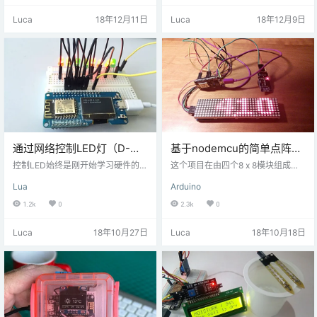
it等微控制器直接控制。 步骤一 材
额外的编程，使用它来使用esp826
Luca
18年12月11日
Luca
18年12月9日
料准备 硬件准备： NodeMCU开发
6上的wifi将您的GPS位置发送到互
板。 ISD1820语音模块。 面包板 扬
联网，并将其上传到中国移动ONEN
声器（通常包含在语音模块中） 若
ET或其他MQTT云服务器。 步骤一
干杜邦线 软件准备： Arduino IDE
材料准备 硬件准备： Nodemcu开
注意：NodeMcu板的…
发板（或ESP8266 -…
通过网络控制LED灯（D-
基于nodemcu的简单点阵时
DUINO）
钟
控制LED始终是刚开始学习硬件的起
这个项目在由四个8 x 8模块组成的
点，如Arduino，Raspberry Pi ......
点阵显示器上显示小时和分钟的简
Lua
Arduino
都是这样 但D-duino可以做得比他
单时钟。该处理器是基于ESP8266
们更多（我们也可以使用nodemcu
芯片的通用Arduino兼容的NodeMC
1.2k
0
2.3k
0
替代，都是ESP8266的）。 接下来
U开发板，里面集成了Wi-Fi功能。
让我们开始吧：网络控制LED灯。
我们没有在这个项目中使用Wi-Fi，
Luca
18年10月27日
Luca
18年10月18日
在这个项目中，我使用LUA语言编
但我打算以后再添加它。 我想要一
写此程序。
个简单的时钟，只显示时间，不会
有比这更复杂的功能。所有现成的
时钟似乎都包含警报，而我买的最
后一个时钟并不会处理夏令时，尽
管电池似乎只能保持警报发出蜂鸣
声…