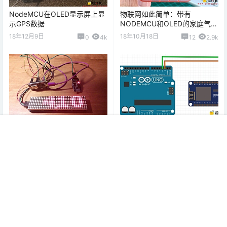
NodeMCU在OLED显示屏上显
物联网如此简单：带有
示GPS数据
NODEMCU和OLED的家庭气象
站
18年12月9日
18年10月18日
0
4k
12
2.9k
基于nodemcu的简单点阵时钟
将Arduino的数据通过串口发送
首页
教程
项目
专题
热点
我的
给Nodemcu：单片机与单片机
通信
18年10月18日
19年3月15日
1
2.3k
4
4.9k
0 条回复
文章作者
管理员
A
M
欢迎您，新朋友，感谢参与互动！
确认修改