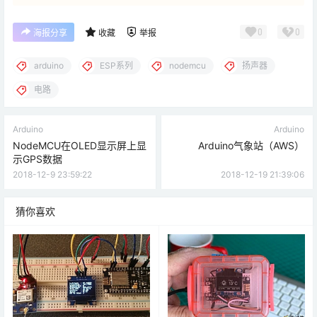
0
0
海报分享
收藏
举报
arduino
ESP系列
nodemcu
扬声器
电路
Arduino
Arduino
NodeMCU在OLED显示屏上显
Arduino气象站（AWS）
示GPS数据
2018-12-9 23:59:22
2018-12-19 21:39:06
猜你喜欢