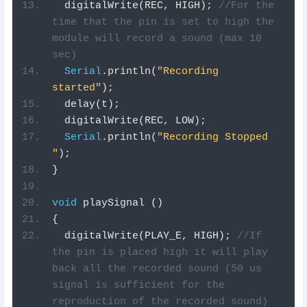
  digitalWrite
(
REC
,
 HIGH
);
//For the 
time that the pin is set to high the 
module will record a sound (max 10 
sec)
Serial
.
println
(
"Recording 
started"
);
  delay
(
t
);
  digitalWrite
(
REC
,
 LOW
);
Serial
.
println
(
"Recording Stopped 
"
);
}
void
playSignal
()
{
  digitalWrite
(
PLAY_E
,
 HIGH
);
//If 
the pin is placed high it will play 
back all the recorded sound (50 us 
signal is sufficient for the 
reproduction of the recorded sound)