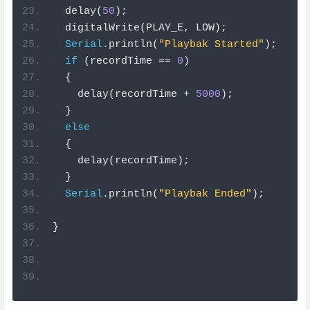
  delay
(
50
);
  digitalWrite
(
PLAY_E
,
 LOW
);
Serial
.
println
(
"Playbak Started"
);
if
(
recordTime 
==
0
)
{
    delay
(
recordTime 
+
5000
);
}
else
{
    delay
(
recordTime
);
}
Serial
.
println
(
"Playbak Ended"
);
}