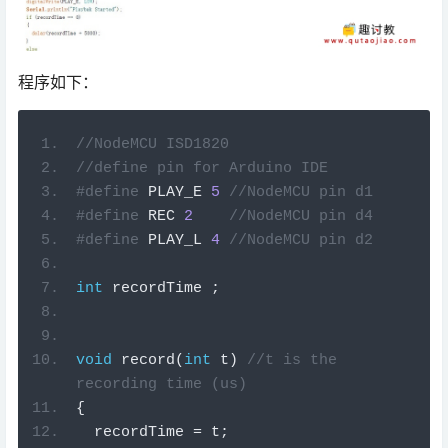
程序如下：
//NodeMCU ISD1820
//define pin for Arduino IDE
#define
 PLAY_E 
5
//NodeMCU pin d1
#define
 REC 
2
//NodeMCU pin d4
#define
 PLAY_L 
4
//NodeMCU pin d2
int
 recordTime 
;
void
record
(
int
 t
)
//t is the 
recording time (us)
{
  recordTime 
=
 t
;