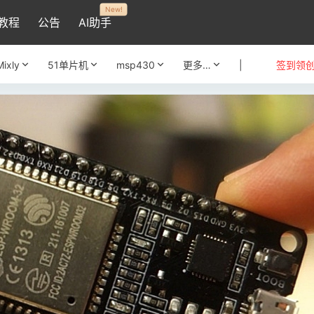
New!
教程
公告
AI助手
Mixly
51单片机
msp430
更多…
|
签到领