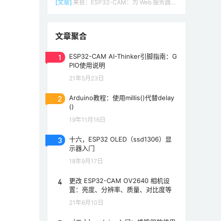
[文章]
来自：
ESP32-CAM：为 Web 服务器（Arduino IDE）设置接入点（AP）
文章聚合
1
ESP32-CAM AI-Thinker引脚指南：G
PIO使用说明
21年5月23日
2
Arduino教程：使用millis()代替delay
()
19年11月16日
3
十六，ESP32 OLED（ssd1306）显
示器入门
18年9月17日
4
更改 ESP32-CAM OV2640 相机设
置：亮度、分辨率、质量、对比度等
21年6月10日