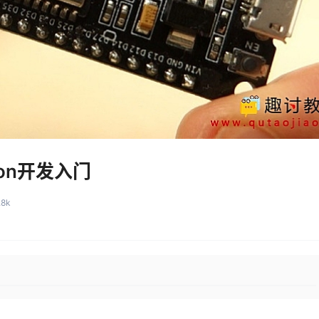
hon开发入门
.8k