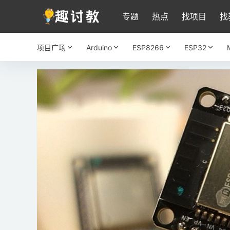
专题
热点
找项目
找
项目广场
Arduino
ESP8266
ESP32