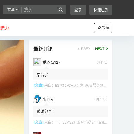
文章
登录
快速注册
创造力
投稿
最新评论
PREV
NEXT
爱心海127
7月1日
幸苦了
[文章]
来自：
ESP32-CAM：为 Web 服务器（Arduino IDE）设置接入点（AP）
东心元
6月13日
感谢分享！
[文章]
来自：
一、ESP32开发环境搭建（arduino）