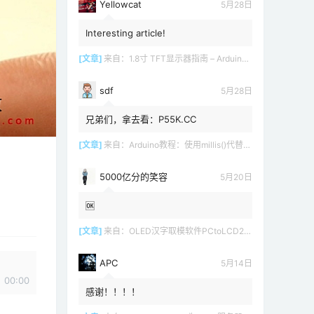
Yellowcat
5月28日
Interesting article!
[文章]
来自：
1.8寸 TFT显示器指南 – Arduino教程
sdf
5月28日
兄弟们，拿去看：P55K.CC
[文章]
来自：
Arduino教程：使用millis()代替delay()
5000亿分的笑容
5月20日
🆗
[文章]
来自：
OLED汉字取模软件PCtoLCD2002 LCD1602
APC
5月14日
00:00
感谢！！！！