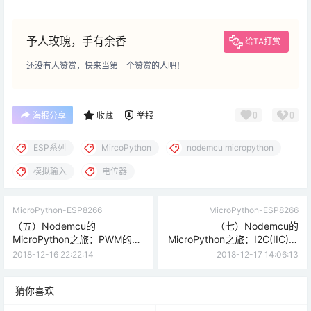
予人玫瑰，手有余香
给TA打赏
还没有人赞赏，快来当第一个赞赏的人吧！
0
0
海报分享
收藏
举报
ESP系列
MircoPython
nodemcu micropython
模拟输入
电位器
MicroPython-ESP8266
MicroPython-ESP8266
（五）Nodemcu的
（七）Nodemcu的
MicroPython之旅：PWM的学
MicroPython之旅：I2C(IIC)的
习（RGB灯）
使用方法
2018-12-16 22:22:14
2018-12-17 14:06:13
猜你喜欢