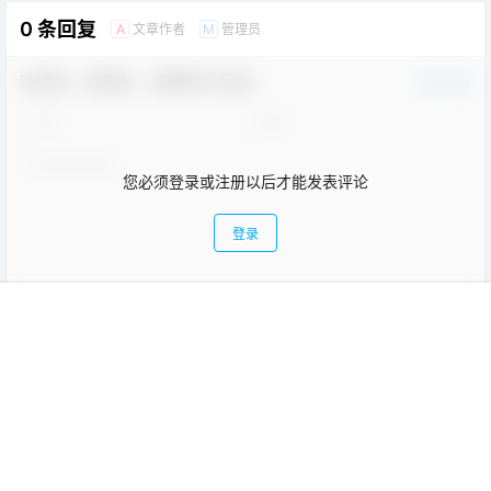
0 条回复
文章作者
管理员
A
M
欢迎您，新朋友，感谢参与互动！
确认修改
您必须登录或注册以后才能发表评论
登录
首页
教程
项目
专题
热点
我的
提交
暂无讨论，说说你的看法吧