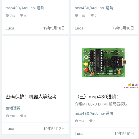
EXP430G2 TI Launchpad
上是土壤中水的含量。这可以使用
Launchpad连接
用于嵌入式系统应用中，用于显示
msp430/Arduino-进阶
msp430/Arduino-进阶
土壤湿度传感器测量，该传感器由
系统的各种参数和状态。LCD 16x2
连接
两个充当探针的导电探针组成。它
是一个16引脚器件，有2行，每行可
744
0
1.5k
0
可以根据两个导电板之间电阻的变
容纳16个字符。LCD 16x2可用于4
化来测量土壤中的水分含量。两个
位模式或8位模式。也可以创建自定
Luca
19年5月18日
Luca
19年5月16日
导电板之间的电阻以与土壤中存在
义字符。它有8条数据线和3条控制
的水分量相反的方式变化。 连接图
线，可用于控制目的。 接线图16x2
土壤湿度传感器与MSP-EXP430G2
LCD与MSP-EXP430G2 TI Launch
TI Launchpad连接 例以百分比衡量
pad接口 例在8位和4位模式下以16
土壤湿度。 这里，土壤湿度传感器
x2 …
的模拟输出…
密码保护：机器人等级考试
（三）msp430进阶：
四级第十课 小车搭建
MT8870 DTMF解码器与
介绍MT8870 DTMF解码器模块 DT
录播课程
MSP-EXP430G2 TI
MF（双音多频）是一种使用两种纯
msp430/Arduino-进阶
音（纯正弦波）混合的电信信令技
Launchpad连接
718
0
术。它在手机中用于生成拨号音。M
944
0
T8870是DTMF解码器; 它有助于解
Luca
19年5月12日
码按下的键。它提供了一个4位数字
Luca
19年5月9日
输出，可以对其进行处理以识别按
下的键。这为16个不同的键提供了1