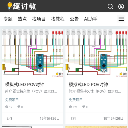
专题
热点
找项目
找教程
公告
AI助手
模拟式LED POV时钟
模拟式LED POV时钟
简介 视觉持久性（POV）显示器通
简介 视觉持久性（POV）显示器通
常是LED显示器，其通过在给定时间
常是LED显示器，其通过在给定时间
免费项目
免费项目
内快速、连续地显示图像的一部分
内快速、连续地显示图像的一部分
来，从而形成一幅完成的图像。 在
来，从而形成一幅完成的图像。 在
1k
0
971
0
“趣讨教”网站上展示了这个是结构相
“趣讨教”网站上展示了这个是结构相
对简单，但视觉上有明显冲击的面
对简单，但视觉上有明显冲击的面
飞羽
19年5月26日
飞羽
19年5月26日
部时钟。组成部件包含Arduino Nan
部时钟。组成部件包含Arduino Nan
o 17个LED二极管 、霍尔效应传感
o 17个LED二极管 、霍尔效应传感
器、电阻，升压转化器、锂电池。L
器、电阻，升压转化器、锂电池。L