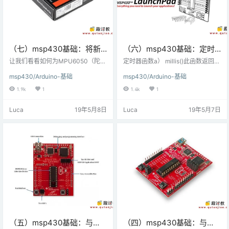
（七）msp430基础：将新
（六）msp430基础：定时
库添加到Energia IDE并使用
器和中断相关的基本功能
让我们看看如何为MPU6050（陀螺
定时器函数a） millis()此函数返回自
它
仪+加速度计+温度）模块添加库。
Launchpad板开始运行当前程序以
msp430/Arduino-基础
msp430/Arduino-基础
在这里，我们将使用GitHub的Korn
来经过的毫秒数。大约50天后，这
eliusz Jarzebski的MPU6050库。
个数字溢出（回滚到零）。millis返
1.9k
1
1.4k
1
这个库适用于Arduino，但也适用于
回的值是unsigned long int。Exam
Energia。库下载：下载并解压缩库
ple 无符号长时间 = millis() b）
Luca
19年5月8日
Luca
19年5月7日
并将其文件夹添加到Energia IDE的li
micros…
braries文件夹中。示例：请参见下
面给出的图像。添加的库将突出显
示。Energia中的库文件夹已经包含
许多库，如M…
（五）msp430基础：与
（四）msp430基础：与