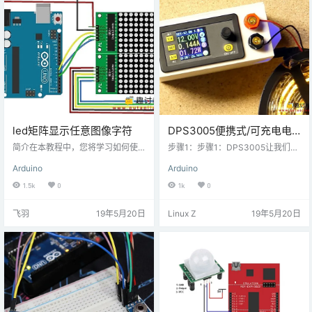
ED二极管组d1-d11，d12-d16和d1
ED二极管组d1-d11，d12-d16和d1
7具有不同的颜色，以获得…
7具有不同的颜色，以获得…
led矩阵显示任意图像字符
DPS3005便携式/可充电电
源
简介在本教程中，您将学习如何使
步骤1：步骤1：DPS3005让我们开
用带有IC MAX7219的8×8点阵LED
始吧：DPS有4个连接 - 输入和输
Arduino
Arduino
模块。最后您将能够使用arduino的
出。将两个输出引脚连接到接线
4个数字引脚轻松图像显示，固定或
柱。最好将这些颜色编码，以便在
1.5k
0
1k
0
滚动在一个或多个点阵上显示任何
以后使用电源时不要反转极性。DP
形状或文本。步骤一 材料准备硬件
S模块仅降压，只能输出低于输入电
飞羽
19年5月20日
Linux Z
19年5月20日
准备：arduino unoElectroPeak M
压的电压。我的目标是获得至少24V
AX7219点阵显示模块ElectroPeak
的输出。根据数据表，在这种情况
跳线软件准备：arduino IDE步骤二
下所需的输入电压约为26V。我使用
原理说明什么是点阵？8×8矩阵LED
的DPS3005的最大值是40V。第2
是一组LE…
步：第2步：升级模块由于我的电池
和我想要使用的外部电源都不在26
到4…