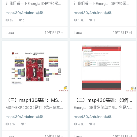
Energia中的串行通信相关的
Energia中的启动和GPIO相
让我们看一下Energia IDE中经常使
让我们看一下Energia IDE中经常使
基本功能
用的与串行通信相关的一些基本功
关的基本功能
用的与启动和GPIO相关的一些基本
msp430/Arduino-基础
msp430/Arduino-基础
能。 UARTa） Serial.begin(baud_
功能。 启动时的功能a）setup()在
rate)baud_rate：将用于串行通信的
程序的开头调用此函数。它用于初
2k
0
1.9k
1
波特率。可以是4800,9600,14400,
始化变量，引脚模式等。每次上电
19200等此功能用于定义将用于串
后，或者当TI LaunchPad板重置
Luca
19年5月7日
Luca
19年5月7日
行通信的波特率。要与特定设备通
时，它只运行一次。 b）loop()setu
信，需要使用设备波特率。Example
p函数执行完后，loop函数会反复执
Serial.begin(9600)定义960…
行。 /* 闪烁的板载LED连接到MSP-
EXP430G2 Launchp…
（三）msp430基础：MSP-
（二）msp430基础：如何
EXP430G2板
使用Energia IDE
MSP-EXP430G2是TI（德州仪器）
Energia IDE非常简单易用。它是Ard
推出的第一款LaunchPad套件，在
uino IDE的一个分支，因此与Arduin
msp430/Arduino-基础
msp430/Arduino-基础
大众中非常受欢迎。可以使用Code
o IDE类似。它甚至看起来像Arduin
Composer Studio或Energia IDE对
o IDE，唯一的主要区别是IDE的颜
2.3k
1
4.6k
0
MSP-EXP430G2板进行编程。该开
色。让我们看看如何在IDE的内置示
发板可与任何14或20引脚DIP MSP
例中使用Blink示例。1.从解压缩的
Luca
19年5月6日
Luca
19年5月5日
430 IC一起使用。上图显示了带有
文件夹中打开Energia IDE。2.在“文