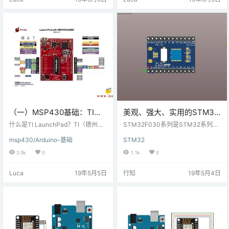
MSP430G2553 IC的MSP-EXP43
件”选项卡中，转到“示例”选项。在
0G2板。该图片来自GitHub讨论中
这里，您将找到IDE随附的所有内置
的一个帖子。以下是讨论页面…
示例的列表。您还将在内置示例下
方看到来自库…
（一）MSP430基础：TI
美观、强大、实用的STM32
Launchpad简介
最小板设计
什么是TI LaunchPad？TI（德州仪
STM32F030系列是STM32系列中
器）推出了具有TI微控制器的开发套
最实惠的，同时它有ARM32位的性
msp430/Arduino-基础
STM32
件，这些套件以低成本提供，并且
能，超越普通8位、16位单片机，很
具有LaunchPad名称的开源硬件。
多产品都在使用它，适用范围真的
3.5k
0
1.1k
0
目前，市场上有超过20种不同的La
太广了！它具有4K RAM、16K FLA
unchPad，它们在设计时考虑了特
SH,板载各种外设，就不一一列举
Luca
19年5月5日
行知
19年5月4日
定的应用领域。TI为这些电路板提供
了。国内有很多厂商都在仿照ST的
了许多附加功能，可帮助用户快速
芯片，同时arm架构的仿品可以兼容
进行原型设计和开发。 开源？据说T
原厂的芯片，所以，你不用担心它
I LaunchPad是一个开源平台，这意
突然没货带来的困扰！这里我选用
味着TI为LaunchPad主板提…
的是TSSOP20封装的STM32F030
F4P6,它很廉价，…