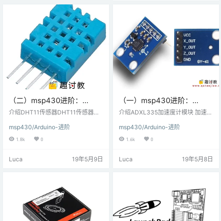
6种可能的输出。 连接图MT8870 D
TMF解码器模块与MSP-EXP430G
2 TI Laun…
（二）msp430进阶：
（一）msp430进阶：
DHT11传感器与MSP-
ADXL335加速度计与MSP-
介绍DHT11传感器DHT11传感器通
介绍ADXL335加速度计模块 加速度
EXP430G2 TI Launchpad
过单根线连续测量并提供湿度和温
EXP430G2 TI Launchpad
计是一种机电设备，可以测量g重力
msp430/Arduino-进阶
msp430/Arduino-进阶
度值。它可以测量相对湿度的百分
引起的加速度。它可用于需要倾斜
连接
连接
比（20至90％RH）和温度（摄氏
传感的应用中。ADXL335测量沿
1.8k
0
1.6k
0
度），范围为0至50°C。它有4个引
X，Y和Z轴的加速度，并提供与这3
脚; 其中一个用于串行形式的数据通
个轴的加速度成比例的模拟电压输
Luca
19年5月9日
Luca
19年5月8日
信。不同TON和TOFF的脉冲被解码
出。微控制器可以通过使用ADC将
为逻辑1或逻辑0或起始脉冲或帧结
它们转换为数字信号来处理这些电
束。 接口图DHT11传感器与MSP-E
压。 连接图ADXL335加速度计模块
XP430G2 TI Launchpad连接 例从
与MSP-EXP430G2 TI Launchpad
DHT11…
连接 例利用加速度计…