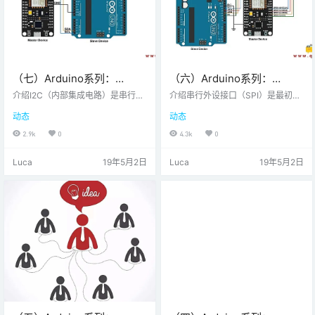
（七）Arduino系列：
（六）Arduino系列：
NodeMCUI2C通信方法
NodeMCU与Arduino进行
介绍I2C（内部集成电路）是串行总
介绍串行外设接口（SPI）是最初由
线接口连接协议。它也被称为TWI
SPI通信
Motorola公司发起的总线接口连接
动态
动态
（双线接口），因为它只使用两根
协议。SPI接口使用四条线进行通
电线进行通信。这两条线是SDA
信。因此，它也被称为四线串行通
2.9k
0
4.3k
0
（串行数据）和SCL（串行时
信协议。SPI是全双工主从通信协
钟）。I2C是需要确认的通信协议，
议。这意味着只有一个主设备和一
Luca
19年5月2日
Luca
19年5月2日
即发送器在发送数据之后检查来自
个从设备可以同时在接口总线上通
接收器的确认以知道接收器是否成
信。SPI使能器件工作在SPI操作的
功接收到数据。I2C有两种工作模
两种基本模式，即SPI主模式和SPI
式，主模式从模式SDA（串行数
从模式。主设备负责启动通信。主
据）线用于主设备和从设备之间的
设备生成串行时钟以进行同步数据
数据交换。SCL（串行时钟）用于
传输。主设备可以通过逐个选择来
主设备和从设备之间的同步时钟…
处理总线上的…