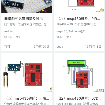
非接触式温度测量及显示
（六）msp430进阶：PIR传
感器与MSP-EXP430G2 TI
简介你好，欢迎来到这个教程，在
介绍PIR人体红外传感器PIR传感器
这里我将使用MLX90614（GY90
Launchpad连接
用于检测红外热辐射。这使得它们
Arduino
msp430/Arduino-进阶
6）红外非接触式温度传感器，我将
在涉及检测发射红外热辐射的移动
它采集到的数据显示到LCDi²c屏幕
物体的应用中是有用的。PIR传感器
1.5k
0
1k
0
和OLED显示器上，显示格式分为摄
的输出（就电压而言）在感应到运
氏度°C和和华氏度°F两种。工作原
动时很高; 而没有运动时（静止物体
飞羽
19年5月20日
Luca
19年5月18日
理：每个物体根据其热量发射红外
或没有物体）它很低。 连接图将PIR
波，并且使用热电堆检测这些波，
传感器与MSP-EXP430G2 TI Laun
这些热电堆变得更热和更热，同时
chpad连接 例MSP-EXP430G2 TI
将多余的热量转换为电。以下是有
Launchpad使用PIR传感器对活体
关MLX 90614传感器的一些信息：
进…
环境温度范围：-40至125˚C（-4…
（五）msp430进阶：土壤
（四）msp430进阶：LCD
湿度传感器与MSP-
16×2与MSP-EXP430G2 TI
介绍土壤湿度传感器土壤水分基本
介绍LCD 16x2LCD（液晶显示器）