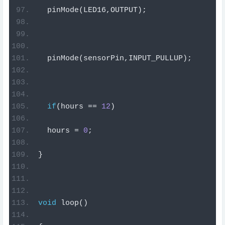
  pinMode
(
LED16
,
OUTPUT
);
  pinMode
(
sensorPin
,
INPUT_PULLUP
);
if
(
hours 
==
12
)
  hours 
=
0
;
}
void
 loop
()