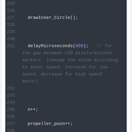
  drawInner_Circle
();
  delayMicroseconds
(
600
);
// for 
the gap between LED pixels/minutes 
markers  (change the value according 
to motor speed. Increase for low 
speed, decrease for high speed 
motor)
  n
++;
  propeller_posn
++;