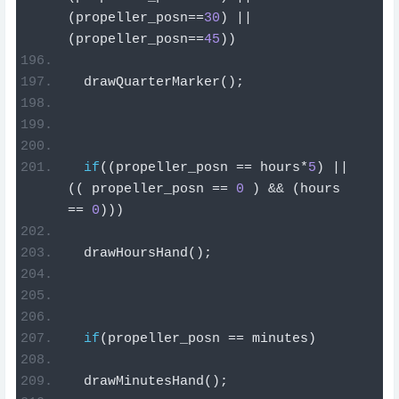
(
propeller_posn
==
30
)
||
(
propeller_posn
==
45
))
  drawQuarterMarker
();
if
((
propeller_posn 
==
 hours
*
5
)
||
((
 propeller_posn 
==
0
)
&&
(
hours 
==
0
)))
  drawHoursHand
();
if
(
propeller_posn 
==
 minutes
)
  drawMinutesHand
();