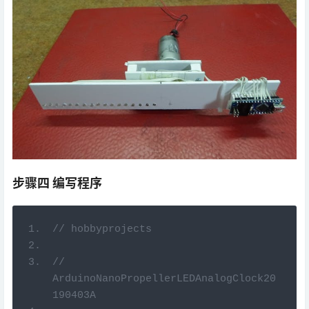
步骤四 编写程序
// hobbyprojects
// 
ArduinoNanoPropellerLEDAnalogClock20
190403A