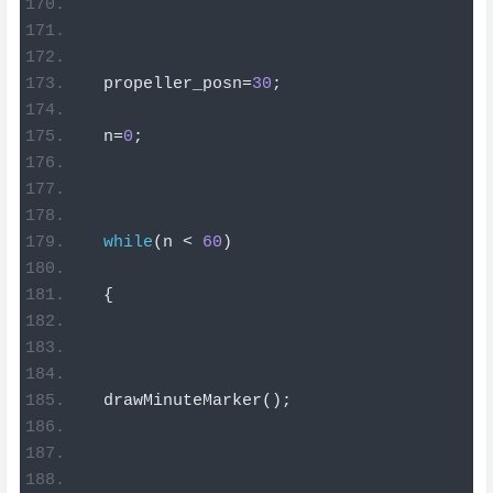
  propeller_posn
=
30
;
  n
=
0
;
while
(
n 
<
60
)
{
  drawMinuteMarker
();