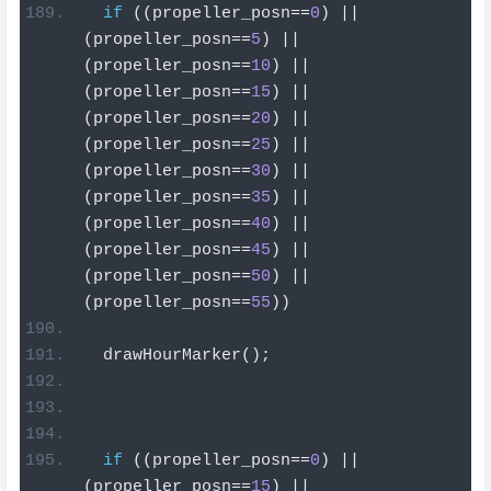
if
((
propeller_posn
==
0
)
||
(
propeller_posn
==
5
)
||
(
propeller_posn
==
10
)
||
(
propeller_posn
==
15
)
||
(
propeller_posn
==
20
)
||
(
propeller_posn
==
25
)
||
(
propeller_posn
==
30
)
||
(
propeller_posn
==
35
)
||
(
propeller_posn
==
40
)
||
(
propeller_posn
==
45
)
||
(
propeller_posn
==
50
)
||
(
propeller_posn
==
55
))
  drawHourMarker
();
if
((
propeller_posn
==
0
)
||
(
propeller_posn
==
15
)
||