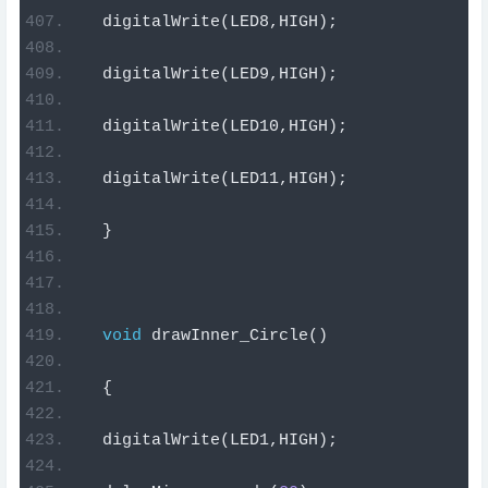
  digitalWrite
(
LED8
,
HIGH
);
  digitalWrite
(
LED9
,
HIGH
);
  digitalWrite
(
LED10
,
HIGH
);
  digitalWrite
(
LED11
,
HIGH
);
}
void
 drawInner_Circle
()
{
  digitalWrite
(
LED1
,
HIGH
);