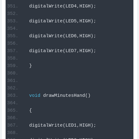
  digitalWrite
(
LED4
,
HIGH
);
  digitalWrite
(
LED5
,
HIGH
);
  digitalWrite
(
LED6
,
HIGH
);
  digitalWrite
(
LED7
,
HIGH
);
}
void
 drawMinutesHand
()
{
  digitalWrite
(
LED1
,
HIGH
);