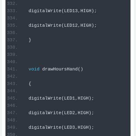
  digitalWrite
(
LED13
,
HIGH
);
  digitalWrite
(
LED12
,
HIGH
);
}
void
 drawHoursHand
()
{
  digitalWrite
(
LED1
,
HIGH
);
  digitalWrite
(
LED2
,
HIGH
);
  digitalWrite
(
LED3
,
HIGH
);