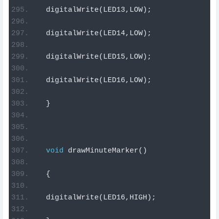
  digitalWrite
(
LED13
,
LOW
);
  digitalWrite
(
LED14
,
LOW
);
  digitalWrite
(
LED15
,
LOW
);
  digitalWrite
(
LED16
,
LOW
);
}
void
 drawMinuteMarker
()
{
  digitalWrite
(
LED16
,
HIGH
);