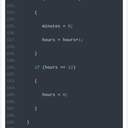
{
        minutes 
=
0
;
        hours 
=
 hours
+
1
;
}
if
(
hours 
==
12
)
{
        hours 
=
0
;
}
}