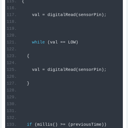
{
    val 
=
 digitalRead
(
sensorPin
);
while
(
val 
==
 LOW
)
{
    val 
=
 digitalRead
(
sensorPin
);
}
if
(
millis
()
>=
(
previousTime
))