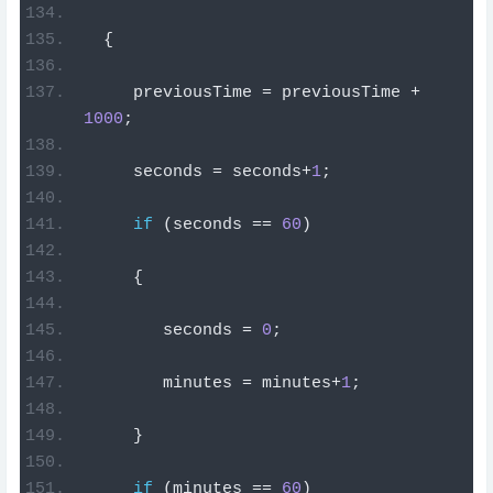
{
     previousTime 
=
 previousTime 
+
1000
;
     seconds 
=
 seconds
+
1
;
if
(
seconds 
==
60
)
{
        seconds 
=
0
;
        minutes 
=
 minutes
+
1
;
}
if
(
minutes 
==
60
)