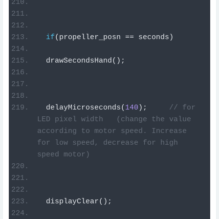
if
(
propeller_posn 
==
 seconds
)
  drawSecondsHand
();
  delayMicroseconds
(
140
);
// for 
LED pixel width   (change the value 
according to motor speed. Increase 
for low speed, decrease for high 
speed motor)
  displayClear
();