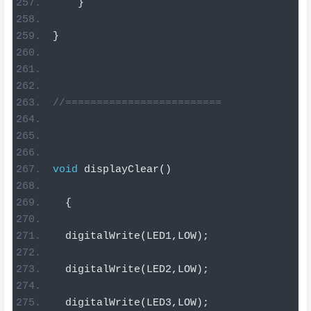
}
}
//=========================
void
 displayClear
()
{
  digitalWrite
(
LED1
,
LOW
);
  digitalWrite
(
LED2
,
LOW
);
  digitalWrite
(
LED3
,
LOW
);