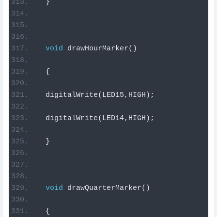
}
void
 drawHourMarker
()
{
  digitalWrite
(
LED15
,
HIGH
);
  digitalWrite
(
LED14
,
HIGH
);
}
void
 drawQuarterMarker
()
{