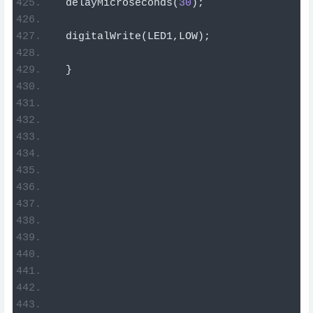
  delayMicroseconds
(
30
);
  digitalWrite
(
LED1
,
LOW
);
}