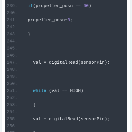
if
(
propeller_posn 
==
60
)
  propeller_posn
=
0
;
}
    val 
=
 digitalRead
(
sensorPin
);
while
(
val 
==
 HIGH
)
{
    val 
=
 digitalRead
(
sensorPin
);