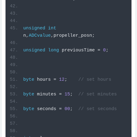
unsigned
int
n
,
ADCvalue
,
propeller_posn
;
unsigned
long
 previousTime 
=
0
;
byte
 hours 
=
12
;
// set hours
byte
 minutes 
=
15
;
// set minutes
byte
 seconds 
=
00
;
// set seconds