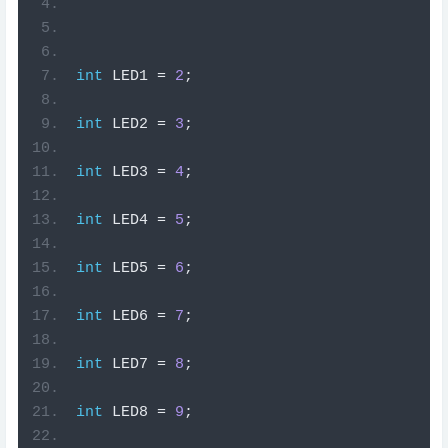
int
 LED1 
=
2
;
int
 LED2 
=
3
;
int
 LED3 
=
4
;
int
 LED4 
=
5
;
int
 LED5 
=
6
;
int
 LED6 
=
7
;
int
 LED7 
=
8
;
int
 LED8 
=
9
;