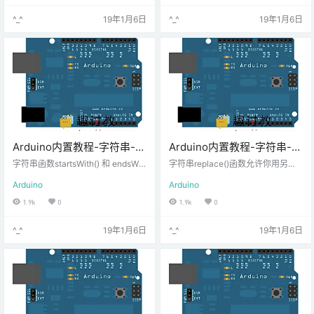
器，输入一些数字，然后按发送。
^_^
19年1月6日
^_^
19年1月6日
开发板将会重复发送这些数字返回
给你。观察当一个非数字字符被发
送，会发生什么现象。
Arduino内置教程-字符串-检
Arduino内置教程-字符串-字
测字符串开头和结尾字符
符串替换
字符串函数startsWith() 和 endsWit
字符串replace()函数允许你用另一
h()允许你检查一个给定的字符串的
个字符来替换特定的字符。你也可
Arduino
Arduino
开始或者结束是什么字符或者子字
以用不同的子字符串来替换一个字
符串。他们是子字符串的基本特殊
符串的子字符串。
1.9k
0
1.9k
0
例子。
^_^
19年1月6日
^_^
19年1月6日