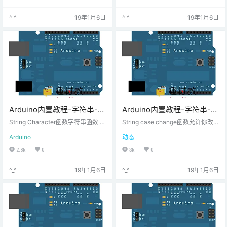
等。这个教程示范怎么初始化串口
对象。
^_^
19年1月6日
^_^
19年1月6日
Arduino内置教程-字符串-字
Arduino内置教程-字符串-字
符串字符获取
符串大小写更改
String Character函数字符串函数 c
String case change函数允许你改
harAt() 和 setCharAt() 用来获得或
变字符串的状态。它们就像名字暗
Arduino
动态
者设置字符串里给定位置的字符数
示的那样工作。toUpperCase()把所
值。
有字符串改为大写字母，而toLower
2.8k
0
3k
0
Case()把所有字符串改为小写字
母。只有 A 到Z 或者 a 到 z的字符
^_^
19年1月6日
^_^
19年1月6日
受到影响。