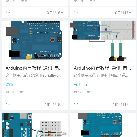
1.5k
0
1.7k
0
^_^
19年1月6日
^_^
19年1月5日
Arduino内置教程-通讯-串行
Arduino内置教程-通讯-串口
事件
呼叫响应ASCII
这个例子示范了怎么用SerialEvent
这个例子示范了用呼叫响应（握
()函数。这个函数是从loop（）里调
手）方式从Arduino 或Genuino开发
动态
Arduino
用。如果缓冲器有串口数据，每个
板到电脑的串口通讯。
被找到的字符都加入到一个字符串
984
0
1k
0
里，直到发现新行。在这种情况
下，由收到的字符组成的字符串打
^_^
19年1月5日
^_^
19年1月5日
印并且重置变回null。