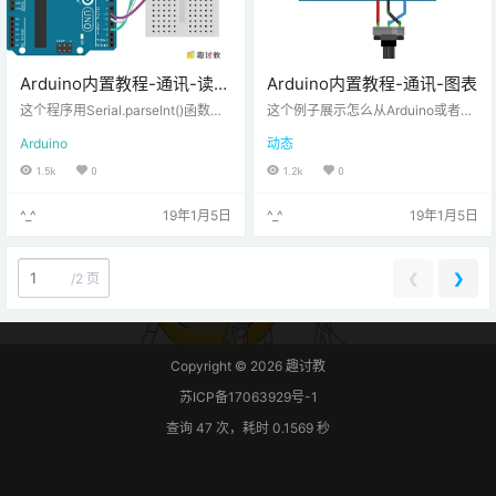
Arduino内置教程-通讯-读取
Arduino内置教程-通讯-图表
ASCII字符串
这个程序用Serial.parseInt()函数来
这个例子展示怎么从Arduino或者Ge
定位非字母数字的字符的值。通常
nuino发送字节数据到个人电脑，并
Arduino
动态
人们用逗号来区分信息的不同模块
用图表绘制结果。这个叫串口通
（这种格式通常叫comma-separat
讯，因为开发板和电脑似乎通过串
1.5k
0
1.2k
0
ed-values 或者 CSV），但其他字
口连接，即使它实际用USB接口，
符像空格或者句号也可以用。这些
一个串口-USB和一个USB-串口转
^_^
19年1月5日
^_^
19年1月5日
值被粘贴成整数，用来区分RGB LE
换器。
D灯的颜色。你用Arduino IDE串口
监视器来发送像“5，220，70”的字
符串到你的开发板来改变灯光的颜
❮
❯
/
2 页
色。
Copyright © 2026
趣讨教
苏ICP备17063929号-1
查询 47 次，耗时 0.1569 秒