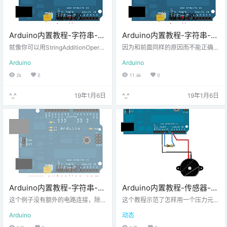
Arduino内置教程-字符串-字
Arduino内置教程-字符串-字
符串追加运算符
符串连接
就像你可以用StringAdditionOperat
因为和前面同样的原因而不能正确
or把字符串和其他数据对象连到一起
运行：在你开始连接不同数据类型
Arduino
Arduino
一样，你也可以用 += 运算符和 con
前，stringThree 从没有得到一个初
cat() 命令来在字符串后面加其他东
始化的值。
2k
0
11.4k
0
西。
^_^
19年1月6日
^_^
19年1月6日
Arduino内置教程-字符串-字
Arduino内置教程-传感器-压
符分析
力检测Knock
这个例子没有额外的电路连接，除
这个教程示范了怎样用一个压力元
了你的开发板需要连接到你的电
件来监测震动，就是说，在门，桌
Arduino
动态
脑，并且打开Arduino IDE的串口监
子或者其他固体表面的敲击。
视器窗口。