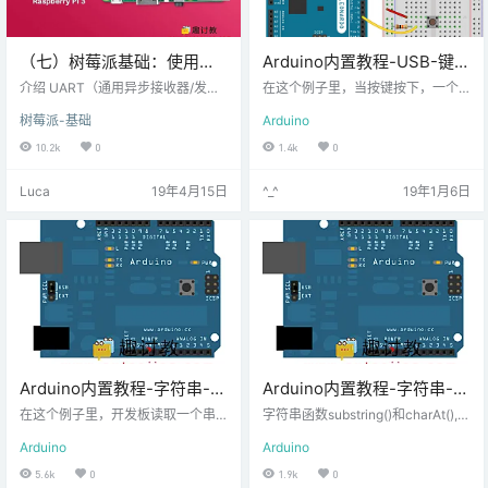
（七）树莓派基础：使用
Arduino内置教程-USB-键盘
Python和C的Raspberry Pi
发消息
介绍 UART（通用异步接收器/发送
在这个例子里，当按键按下，一个
UART通信
器）是一种串行通信协议，其中数
文本字符串就会像键盘输入那样发
树莓派-基础
Arduino
据是串行传输的，即逐位传输。异
送到电脑。这个字符串报告了按键
步串行通信广泛用于面向字节的传
按下的次数。一旦你编译了Leonard
10.2k
0
1.4k
0
输。在异步串行通信中，一次传输
o，且连好线，打开你的文本编译器
一个字节的数据。 UART串行通信
来看结果。
Luca
19年4月15日
^_^
19年1月6日
协议使用定义的帧结构作为其数据
字节。异步通信中的帧结构包括： S
TART位： 它有点表示串行通信已启
动且始终为低电平。 Data bits包：
数据位可以是5到9位的包。通常我
们使用8位数据包，它总是在STAR
T…
Arduino内置教程-字符串-字
Arduino内置教程-字符串-子
符串转换成整数
字符串函数
在这个例子里，开发板读取一个串
字符串函数substring()和charAt(), s
口输入字符串直到出现新行，然后
tartsWith() ，endsWith()很相似。
Arduino
Arduino
如果字符是数字，就把字符串转换
它允许你在一个给定的字符串里寻
成数字。一旦你更新代码到你的开
找一个特定子字符串的例子。
5.6k
0
1.9k
0
发板，打开Arduino IDE串口监视