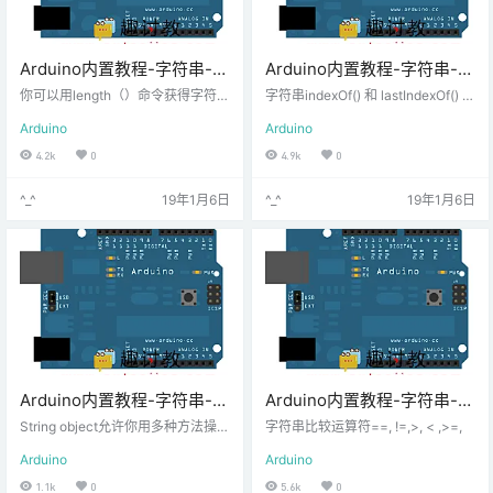
Arduino内置教程-字符串-字
Arduino内置教程-字符串-字
符串长度
符串索引Index Of
你可以用length（）命令获得字符串
字符串indexOf() 和 lastIndexOf() 函
的长度，或者用trim（）命令排除多
数 字符串对象indexOf()函数允许你
Arduino
Arduino
余的字符。这个例子示范怎样用这
搜索字符串里的一个特殊字符的第
两个命令。
一个例子。你也可以寻找一个补偿
4.2k
0
4.9k
0
后的字符的第一个例子。lastIndexO
f()函数使你从字符串后面开始做同
^_^
19年1月6日
^_^
19年1月6日
样的事。
Arduino内置教程-字符串-字
Arduino内置教程-字符串-字
符串构造函数
符串比较运算符
String object允许你用多种方法操作
字符串比较运算符==, !=,>, < ,>=,
文本的字符串。你可以往字符串里
Arduino
Arduino
增加字符，组合字符串，获得字符
串长度，搜索和替换子字符串，等
1.1k
0
5.6k
0