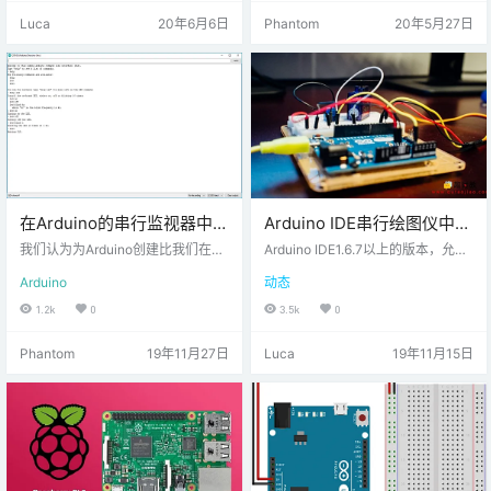
TT Dash安卓软件进行订阅，画面
HTML和CS 小号 命令 什么是Web
Luca
20年6月6日
Phantom
20年5月27日
如下： ESP32接收MQTT的报文信
服务器？ Web服务器是发送和接收
息，报文内容为：步进数-wg 通过
信息，处理信息并进行存储的地
程序解析报文，步进电机转相应的
方。Web服务器还可以在网页上显
步数，带动连接步进电机上的狗粮
示此信息。 服务器通信小号 通过被
容器，倾倒到地上，实现远程喂
称为协议与用户 超文本传输协议
狗。 &n…
（HTTP）。 当…
在Arduino的串行监视器中创
Arduino IDE串行绘图仪中的
建命令行界面
多个值
我们认为为Arduino创建比我们在Ja
Arduino IDE1.6.7以上的版本，允许
vaScript中更严格的命令行界面（又
在串行绘图仪中绘制多个值。我们
Arduino
动态
名CLI）会很有趣。 例如，在嵌入式
已经建立了一个示例，向您展示如
系统（如本文中所述）上的CLI与Li
何使用此功能。我们用于测试串行
1.2k
0
3.5k
0
nux中的Shell完全不同，因为您通
绘图仪功能的设置。串行绘图器Ard
常没有操作系统来支持多任务处
uino的串行绘图器非常易于使用。
Phantom
19年11月27日
Luca
19年11月15日
理。有很多解决方法，但是在此示
串行绘图器实际上不像串行监视器
例中，为简单起见，我们将所有内
那样显示一堆数字和/或字符，而是
容保持顺序。这意味着多个任务无
随着时间推移绘制数字，其中y轴是
法同时运行，并且一个任务必须先
值，x轴是时间。这将生成一个实时
完成才能开始新任务。 我们的CLI在
绘制的任何数字变量的图形。y轴具
Arduino的串行监视器…
有简单的自动缩放功能，可适应这
些值，…