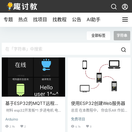
专题
热点
找项目
找教程
公告
AI助手
全部标签
字符串
基于ESP32的MQTT远程喂
使用ESP32创建Web服务器
狗器
材料 esp32开发板*1 步进电机 电源
总览 在本教程中， 你会乐AR 作如
无源蜂鸣器（可替换成有源，程序
何设置了ESP32一个Web服务器并
Arduino
免费项目
要修改） 控制原理 基于趣讨教MQT
创建使用HTML和CS网页小号。 您
T控制平台，MQTT订阅话题为：用
将学到什么 了解Web服务器使用ES
2.9k
2
4.1k
0
户id/自定义加密字符串/ 可通过MQ
P32创建Web服务器的简短介绍 到