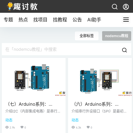
专题
热点
找项目
找教程
公告
AI助手
全部标签
nodemcu教程
（七）Arduino系列：
（六）Arduino系列：
NodeMCUI2C通信方法
NodeMCU与Arduino进行
介绍I2C（内部集成电路）是串行总
介绍串行外设接口（SPI）是最初由
线接口连接协议。它也被称为TWI
SPI通信
Motorola公司发起的总线接口连接
动态
动态
（双线接口），因为它只使用两根
协议。SPI接口使用四条线进行通
电线进行通信。这两条线是SDA
信。因此，它也被称为四线串行通
2.9k
0
4.3k
0
（串行数据）和SCL（串行时
信协议。SPI是全双工主从通信协