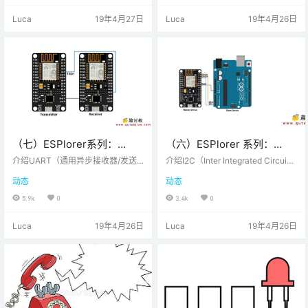
o IDE开发NodeMCU的方法。我们
于短距离无线网络应用的无线LAN
Luca
19年4月27日
Luca
19年4月26日
还可以使用Arduino开发环境开发No
技术。它基于IEEE 802.11标准。No
deMCU应用程序。这使得Arduino
deMCU固件为网络应用程序提供事
开发人员比为NodeMCU学习新语言
件驱动的API。NodeMCU wi-fi网络
和IDE更容易。让我们看看如何使
可用于连接，获取或上传数据到互
用…
联网。NodeMCU Wi-Fi子系统定…
（七）ESPlorer系列：
（六）ESPlorer 系列：
NodeMCU UART串口使用
NodeMCU I2C使用方法
介绍UART（通用异步接收器/发送
介绍I2C（Inter Integrated Circui
方法
器）是一种串行通信协议，其中数
t）是串行总线接口连接协议。它也
动态
动态
据一次一位地串行传输。异步串行
被称为TWI（双线接口），因为它只
通信广泛用于面向字节的传输。在
使用两根电线进行通信。这两条线
5.9k
0
3.4k
0
异步串行通信中，一次传输一个字
是SDA（串行数据）和SCL（串行
节的数据。UART串行通信协议使用
时钟）。I2C是基于确认的通信协
Luca
19年4月26日
Luca
19年4月26日
定义的帧结构作为其数据字节。异
议，即发送器在发送数据之后等待
步通信中的帧结构包括：START
来自接收器的确认以知道接收器是
位：它有点表示串行通信已启动且
否成功接收到数据。I2Cworks有两
始终为低电平。DATA BYTE位：数
种模式，主模式从模式SDA（串行
据位可以是5到9位的包。通常我们
数据）线用于主设备和从设备之间
使用8位数据包，它总是在START位
的数据交换。SCL（…
之后发送。ST…