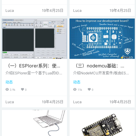
用于读取外部器件/传感器的模拟电
提供对ESP8266的这些GPIO的访
压。NodeMCU DevKit上的ADC引
问。唯一需要注意的是NodeMCU D
Luca
19年4月25日
Luca
19年4月25日
脚NodeMCU上的ADC引脚ESP826
ev kit引脚的编号与ESP8266的内部
6上的ADC通道与电池电压复用。因
GPIO符号不同，如下图和表所示。
此，我们可以将其设置为测量板载
例如，NodeMCU开发套件上的D0
电源电压或外部模拟电压。读取外
引脚映射到ESP8266的内部GPIO引
部模拟电压时，ADC引脚的输入电
脚16。NodeMCU GPIO下表给…
压范围为0-1.0V。…
（一）ESPlorer系列：使用
（三）nodemcu基础：
ESPlorer开始使用
NodeMCU开发套件及原理
介绍ESPlorer是一个基于Lua的ID
介绍NodeMCU开发套件/板由ESP8
NodeMCU
E，用于开发NodeMCU的应用程
图介绍
266 wifi芯片组成。ESP8266芯片具
动态
动态
序。Lua脚本通常用于对NodeMCU
有GPIO引脚，串行通信协议等功
进行编程。Lua是一种基于C编程语
能。ESP8266 是 Espressif System
3.9k
0
11k
0
言构建的开源，轻量级，可嵌入的
s使用TCP / IP协议开发的低成本 Wi
脚本语言，即它具有C编程语言基
-Fi芯片。ESP8266的功能在Node
Luca
19年4月25日
Luca
19年4月25日
础。从NodeMCU的Lua脚本开始，
MCU开发板上提取。NodeMCU
我们可以使用ESPlorer IDE。ESPlor
（基于LUA的固件）带有由ESP826
er是ESP开发人员的IDE。ESPlorer I
6（支持wifi的芯片）芯片组成的开
DE允许您与ESP8266建立串行通
发板/套件，它结合了NodeMC…
信，发送命令，上传…