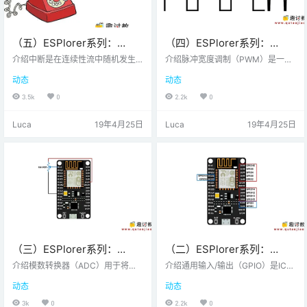
（五）ESPlorer系列：
（四）ESPlorer系列：
NodeMCU GPIO中断使用方
NodeMCU PWM使用
介绍中断是在连续性流中随机发生
介绍脉冲宽度调制（PWM）是一种
法
的事件。这就像你忙于一些工作时
在保持波的频率恒定的同时改变脉
动态
动态
的电话，根据电话优先级，你决定
冲宽度的技术。LED PWMPWM生
是参加还是忽视。基于NodeMCU的
成脉冲周期包括ON周期（VCC）和
3.5k
0
2.2k
0
ESP8266在其GPIO引脚上具有中断
OFF周期（GND）。在一段时间内
功能。此功能在NodeMCU Dev Kit
信号导通的分数称为占空比。例
Luca
19年4月25日
Luca
19年4月25日
的D0-D8引脚上可用。我们可以在K
如，周期为10ms的脉冲将保持ON
it的GPIO引脚上设置上升沿，下降
（高电平）2ms。因此，占空比将为
沿，双沿，低电平和高电平中断模
D = 2ms / 10ms = 20％ 通过PWM
式。我们需要使用以下函数初始化
技术，我们可以使用ON-OFF信号控
特定GPIO引脚的中断和中断模式。
制输送到负载的功率。PWM信号可
gpio.mode()…
用于控制直流电机的…
（三）ESPlorer系列：
（二）ESPlorer系列：
NodeMCU ADC使用方法
NodeMCU GPIO介绍
介绍模数转换器（ADC）用于将模
介绍通用输入/输出（GPIO）是IC
拟信号转换为数字形式。ESP8266
（集成电路）上的引脚。它可以是
动态
动态
内置10位ADC，只有一个ADC通
输入引脚或输出引脚，其行为可以
道，即它只有一个ADC输入引脚，
在运行时控制。NodeMCU开发套件
3k
0
2.2k
0