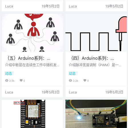
钟）。I2C是需要确认的通信协议，
议。这意味着只有一个主设备和一
Luca
19年5月2日
Luca
19年5月2日
即发送器在发送数据之后检查来自
个从设备可以同时在接口总线上通
接收器的确认以知道接收器是否成
信。SPI使能器件工作在SPI操作的
功接收到数据。I2C有两种工作模
两种基本模式，即SPI主模式和SPI
式，主模式从模式SDA（串行数
从模式。主设备负责启动通信。主
据）线用于主设备和从设备之间的
设备生成串行时钟以进行同步数据
数据交换。SCL（串行时钟）用于
传输。主设备可以通过逐个选择来
主设备和从设备之间的同步时钟…
处理总线上的…
（五）Arduino系列：
（四）Arduino系列：
NodeMCU GPIO定时器中断
NodeMCU PWM占空比学习
介绍中断是在连续性工作中随机发
介绍脉冲宽度调制（PWM）是一种
生的事件。这就像你忙于一些工作
在保持波的频率恒定的同时改变脉
动态
动态
时的电话，根据电话优先级，你决
冲宽度的技术。 PWM生成脉冲周期
定是接听还是忽视。基于NodeMCU
包括ON周期（VCC）和OFF周期
3.5k
0
3.2k
0
的ESP8266在其GPIO引脚上具有中
（GND）。在一段时间内信号导通
断功能。此功能在NodeMCU Dev
的分数称为占空比。 例如，周期为1
Luca
19年5月2日
Luca
19年5月2日
Kit的D0-D8引脚上可用。通过Ardui
0ms的脉冲将保持ON（高电平）2m
no中断功能支持GPIO引脚中断，即
s。因此，占空比将为D = 2ms / 10
attachInterrupt，detachInterrup
ms = 20％通过PWM技术，我们可
t。除D0 / GPIO16引脚外，可以将
以使用ON-OFF信号控制输送到负载
中断连接到任…
的功率。PWM信号可用于控制直…