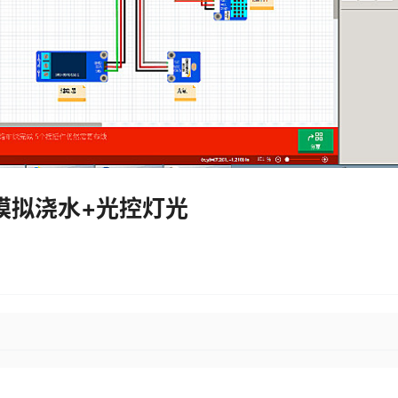
）模拟浇水+光控灯光