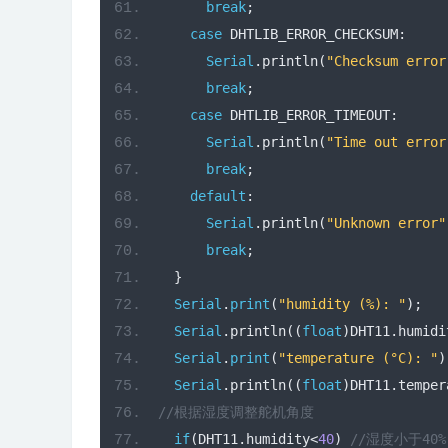
break
;
case
 DHTLIB_ERROR_CHECKSUM
:
Serial
.
println
(
"Checksum error
break
;
case
 DHTLIB_ERROR_TIMEOUT
:
Serial
.
println
(
"Time out error
break
;
default
:
Serial
.
println
(
"Unknown error"
break
;
}
Serial
.
print
(
"humidity (%): "
);
Serial
.
println
((
float
)
DHT11
.
humidi
Serial
.
print
(
"temperature (°C): "
)
Serial
.
println
((
float
)
DHT11
.
temper
//根据湿度调整舵机角度 
if
(
DHT11
.
humidity
<
40
)
//湿度小于40%