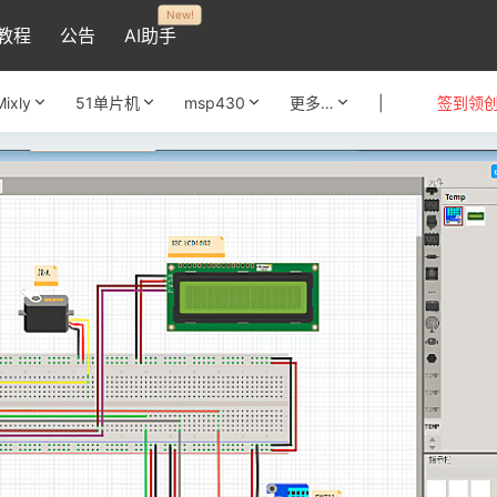
New!
教程
公告
AI助手
Mixly
51单片机
msp430
更多…
|
签到领