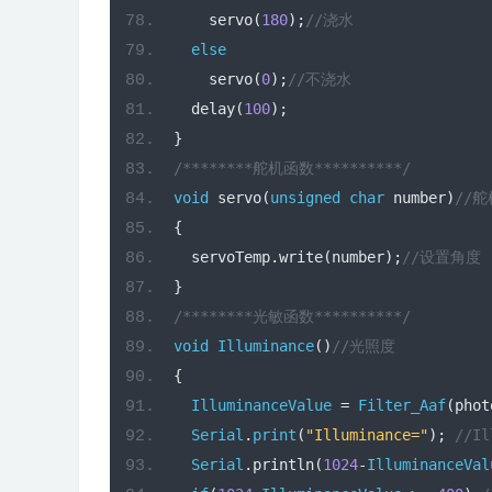
    servo
(
180
);
//浇水 
else
    servo
(
0
);
//不浇水 
  delay
(
100
);
}
/********舵机函数**********/
void
 servo
(
unsigned
char
 number
)
//舵
{
  servoTemp
.
write
(
number
);
//设置角度
}
/********光敏函数**********/
void
Illuminance
()
//光照度
{
IlluminanceValue
=
Filter_Aaf
(
phot
Serial
.
print
(
"Illuminance="
);
//I
Serial
.
println
(
1024
-
IlluminanceVal