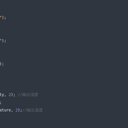
"
);
"
);
);
ty
,
2
);
//输出湿度 
;
ature
,
2
);
//输出温度 
   