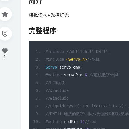
简介
模拟浇水+光控灯光
完整程序
#include
//dht11dht11 DHT11; 
0
#include
<Servo.h>
//舵机 
Servo
 servoTemp
;
#define
 servoPin 
6
//舵机数字针脚 
//LCD模块 
//#include  
//#include 
//LiquidCrystal_I2C lcd(0x27,16,2); 
//DHT11 连接的数字针脚//光照检测模块数
#define
 redPin 
11
//red 