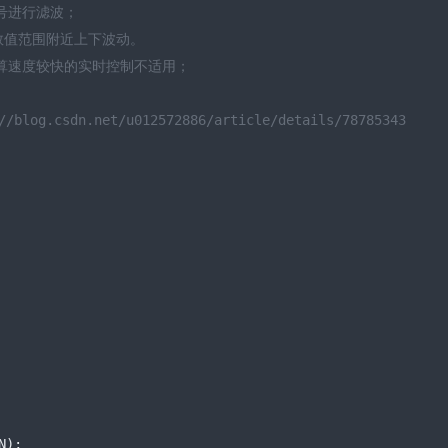
号进行滤波；   
数值范围附近上下波动。
算速度较快的实时控制不适用；   
blog.csdn.net/u012572886/article/details/78785343
N
);