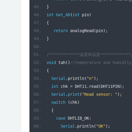
}
int
Get_AD
(
int
 pin
)
{
return
 analogRead
(
pin
);
}
/*************温度和温度*************
void
 tah
()
//temperature and humid
{
Serial
.
println
(
"n"
);
int
 chk 
=
 DHT11
.
read
(
DHT11PIN
);
Serial
.
print
(
"Read sensor: "
);
switch
(
chk
)
{
case
 DHTLIB_OK
:
Serial
.
println
(
"OK"
);