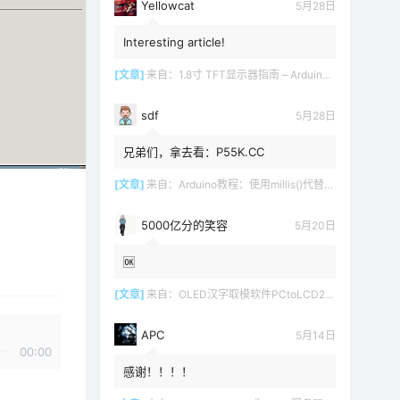
Yellowcat
5月28日
Interesting article!
[文章]
来自：
1.8寸 TFT显示器指南 – Arduino教程
sdf
5月28日
兄弟们，拿去看：P55K.CC
[文章]
来自：
Arduino教程：使用millis()代替delay()
5000亿分的笑容
5月20日
🆗
[文章]
来自：
OLED汉字取模软件PCtoLCD2002 LCD1602
APC
5月14日
00:00
感谢！！！！