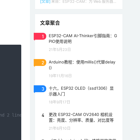
[文章]
来自：
ESP32-CAM：为 Web 服务器（Arduino IDE）设置接入点（AP）
文章聚合
1
ESP32-CAM AI-Thinker引脚指南：G
PIO使用说明
21年5月23日
2
Arduino教程：使用millis()代替delay
()
19年11月16日
3
十六，ESP32 OLED（ssd1306）显
示器入门
18年9月17日
4
更改 ESP32-CAM OV2640 相机设
nd 2 line display #define DHT11PIN 7
置：亮度、分辨率、质量、对比度等
21年6月10日