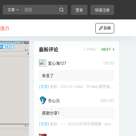
文章
登录
快速注册
创造力
投稿
最新评论
PREV
NEXT
爱心海127
7月1日
幸苦了
[文章]
来自：
ESP32-CAM：为 Web 服务器（Arduino IDE）设置接入点（AP）
东心元
6月13日
感谢分享！
[文章]
来自：
一、ESP32开发环境搭建（arduino）