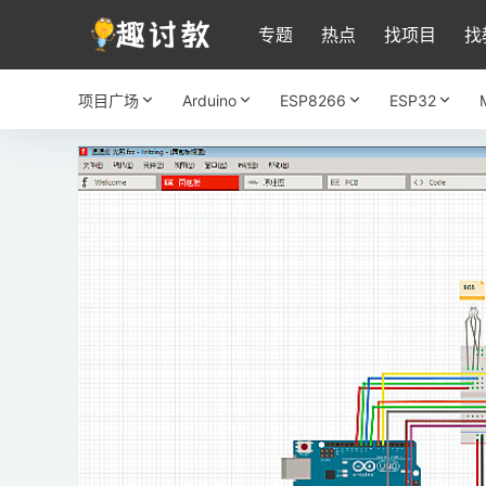
专题
热点
找项目
找
项目广场
Arduino
ESP8266
ESP32