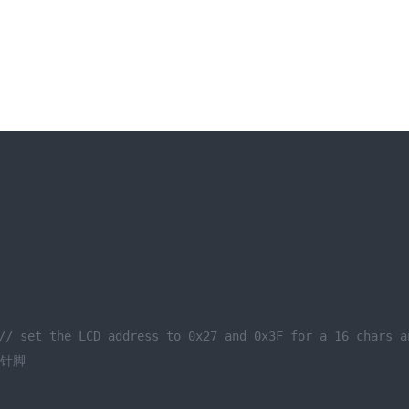
// set the LCD address to 0x27 and 0x3F for a 16 chars a
学针脚