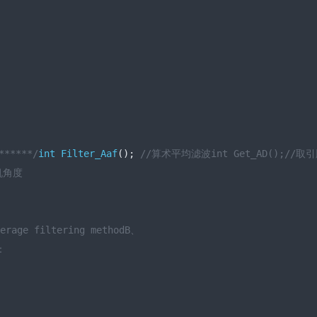
 
******/
int
Filter_Aaf
();
//算术平均滤波int Get_AD();//取
舵机角度
age filtering methodB、
  
  
   