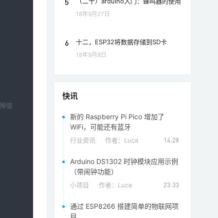
5
（二十）arduino入门：蜂鸣器的使用
18年9月27日
6
十二，ESP32将数据存储到SD卡
18年9月8日
快讯
引脚值
新的 Raspberry Pi Pico 增加了
WiFi，可能还有蓝牙
行业资讯
作者：
Luca
14:28
Arduino DS1302 时钟模块应用示例
（带闹钟功能）
小项目
作者：
Luca
23:33
通过 ESP8266 搭建简单的物联网项
目