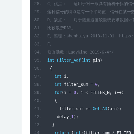
C、优点：   适用于对一般具有随机干扰的信
这种信号的特点是有一个平均值，信号在某一
D、缺点：   对于测量速度较慢或要求数据计
比较浪费RAM。
E、整理：shenhaiyu 2013-11-01  https://
F、
修改函数：LadyNine 2019-6-4*/
int
Filter_Aaf
(
int
 pin
)
{
int
 i
;
int
 filter_sum 
=
0
;
for
(
i 
=
0
;
 i 
<
 FILTER_N
;
 i
++)
{
     filter_sum 
+=
Get_AD
(
pin
);
    delay
(
1
);
}
return
(
int
)(
filter_sum 
/
 FILTER_