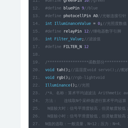
#define
 greenPin 
10
//green
#define
 bluePin 
9
//blue
#define
 photocellPin A0
//光敏连接引针
int
IlluminanceValue
=
0
;
//光照度数值
#define
 relayPin 
12
//继电器数字引脚 
int
Filter_Value
;
//滤波值
#define
 FILTER_N 
12
/******************函数部分**********
void
 tah
();
//温湿度void servo();//
void
 rgb
();
//rgb-lightvoid 
Illuminance
();
//光照
/*A、名称：算术平均滤波法 Arithmetic aver
方法：   连续取N个采样值进行算术平均运算：
 N值较大时：信号平滑度较高，但灵敏度较低；
 N值较小时：信号平滑度较低，但灵敏度较高；
N值的选取：一般流量，N=12；压力：N=4。