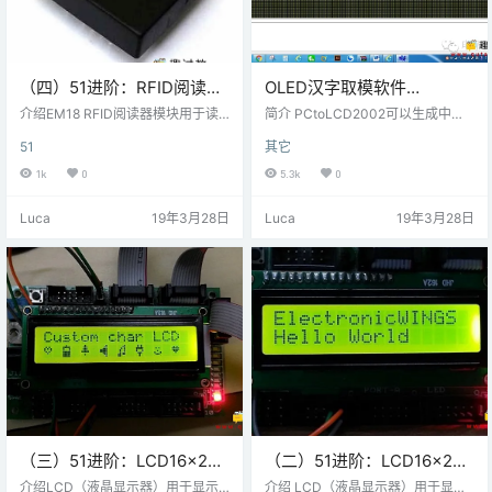
（四）51进阶：RFID阅读器
OLED汉字取模软件
EM18连接8051教程
PCtoLCD2002 LCD1602
介绍EM18 RFID阅读器模块用于读
简介 PCtoLCD2002可以生成中英
取工作在125 kHz的RFID卡。 当RFI
文数字混合的字符串的字模数据，
51
其它
D卡进入阅读器的范围时，阅读器以
可选择字体，大小，并且可独立调
RF信号的形式接收卡中的唯一数
整文字的长和宽，生成任意形状的
1k
0
5.3k
0
据。 然后，阅读器在其串行发送引
字符。 如下所示为PCtoLCD2002
脚上以字节形式发送该数据。 该数
软件截图： 在使用时，一般需要设
Luca
19年3月28日
Luca
19年3月28日
据可由微控制器使用UART通信读
置字码的格式，设置方式：点击菜
取，也可在PC终端上查看。 有关E
单里面的选项 在取码时，根据自己
M18 RFID阅读器及其使用方法的更
的LCD屏幕进行取码，如果是LCD1
多信息，请在趣讨教网站搜索：RFI
602，一般单个字符像素为5*8，采
D阅读器EM18。有相关传感器介
用这款软件取汉字不大好，但是图
绍。 有关8051中…
形取码是可以的。 这款软件适用于
O…
（三）51进阶：LCD16x2自
（二）51进阶：LCD16x2在
定义字符显示使用8051
4位模式下与8051连接
介绍LCD（液晶显示器）用于显示
介绍 LCD（液晶显示器）用于显示