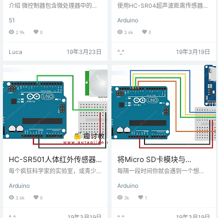
简介
传感器
介绍 微控制器包含微处理器中的所
使用HC-SR04超声波距离传感器为
有功能，内置ROM，RAM，I / O端
您的下一个Arduino项目提供动力，
51
Arduino
口，串行端口，定时器，中断和时
可以报告距离最远13cm的物体范
钟电路。它是整个计算机在单芯片
围。如果你试图避免你的机器人开
2.9k
0
3.6k
0
上嵌入应用程序。微控制器广泛应
车进入墙壁，这是非常好的信息！
用于国内（洗衣机，VCD播放机，
它们功率低（适用于电池供电设
Luca
19年3月23日
^_^
19年3月19日
微波炉，机器人等）以及工业和汽
备），价格低廉，易于连接，并且
车领域。 8051是英特尔公司于1980
在业余爱好者中非常受欢迎。作为
年开发的MCS-51系列的第一个微控
奖励，它甚至看起来很酷，就像一
制器。它是使用N型金属氧化物半导
对Wall-E机器人的眼睛，为您的最
体（NMOS）技术开发的，后来在
新机器人发明！什么是超声波？超
它们的名称中用字母C标识，例如8
声是高音声波，其频率高于人类听
0C…
觉的可听限度。人耳可…
HC-SR501人体红外传感器
将Micro SD卡模块与
与arduino
Arduino连接
每个疯狂科学家的实验室，或青少
每隔一段时间你就会遇到一个想
年的秘密房间，都需要先进的保护
法，你需要为Arduino项目存储大量
Arduino
Arduino
措施，以防止流氓或兄弟姐妹的入
日志数据和其他信息，例如GPS记
侵。如果你是其中之一，你应该考
录器。大多数情况下，容易想到的E
3.6k
0
3k
1
虑为你准备一个被动红外（PIR）传
EPROM存储容量有限，并且存在可
感器。PIR传感器可以让您检测到有
容纳的数据格式问题。所有这些使
^_^
19年3月19日
^_^
19年3月19日
人在您房间内的时间。 虽然它可能
得它可能不是最好的做任何类型的