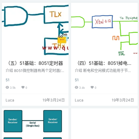
写入模式以及何时进行读取或写
级中断是复位，向量地址为0x000
入。LCD 16x2可以在4位模式或8位
0。 向量地址：这是控制器在中断后
模式下使用，具体取决于应用的要
跳转以服务ISR（中断服务程序）的
求。为了使用它，我们需要在命令
地址。 Reset 复位是优先级最高的
模…
中断，复位…
（五）51基础：8051定时器
（四）51基础：8051掉电和
空闲模式
介绍 8051微控制器有两个定时器/计
介绍 断电和空闲模式功能用于节省
数器，可以在时钟频率上工作。定
微控制器的功耗。8051具有内置省
51
51
时器/计数器可用于产生时间延迟，
电功能，在功耗主要限制的嵌入式
计算外部事件等。 时钟 每个定时器
应用中非常有用。 8051功率控制逻
3.5k
0
3.6k
0
都需要一个时钟才能工作，8051通
辑 8051功率控制逻辑 8051有两种
过外部晶振提供它，这是Timer的主
省电模式： 掉电模式 空闲模式 掉电
Luca
19年3月24日
Luca
19年3月24日
要时钟源。8051微控制器中的内部
和空闲模式之间的区别 如上图8051
电路为定时器提供时钟源，该定时
功率控制逻辑所示，有两个控制
器是连接到微控制器的晶体频率的1/
位，IDL和PD，分别用于空闲和掉
12，也称为机器周期频率。 8051定
电模式。 在掉电模式下，提供给系
时器时钟 8051定时器时钟 例如，假
统的振荡器时钟为OFF，即CPU和
设我们的晶振频率为11…
外设时钟在此模式下保持无效。…