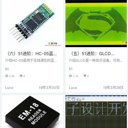
此，可以通过施加变化的DC电压来
低。 输出电压的这种变化是运动检
控制DC电动机速度; 而电动机的旋
测的结果。 PIR传感器电路原理图PI
转方向可以通过反转通过它的电流
R运动传感器与8051连接例程让我
方向来改变。为了施加变化的电
们设计一个小应用…
压，我们…
（六）51进阶：HC-05蓝牙
（五）51进阶：GLCD
模块与8051单片机连接
128×64与AT89S51微控制
介绍HC-05是用于无线通信的蓝牙
介绍GLCD是一种显示设备，可用于
设备。它适用于串行通信（UAR
器连接
嵌入式系统，用于显示数据/或图像/
51
51
T）。 它是一个6引脚模块。该设备
自定义字符。 通常，128x64图形L
可以使用2种模式; 数据模式和命令
CD是像素矩阵。每个像素由其X和Y
2.8k
0
1.1k
0
模式。数据模式用于设备之间的数
地址访问。我们可以通过使其值为H
据传输，而命令模式用于更改蓝牙
IGH（1）来简单地可视化任何像
Luca
19年3月30日
Luca
19年3月29日
模块的设置。在命令模式下需要AT
素。因此，我们可以使用GLCD逐个
命令。该模块适用于5V或3.3V。它
像素地进行任何图形设计。要熟悉G
具有板载5V至3.3V稳压器。由于H
LCD引脚及其功能，请趣讨教搜
C-05蓝牙模块具有3.3 V电平用于R
索：GLCD 128x64。有相关的介
X / TX，而微控制器可以检测3.3 V
绍。GLCD 128x64显示器的基本结
电平，因此，无需移位H…
构 开始给GLCD编程…