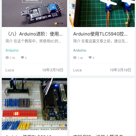
（八）Arduino进阶：使用带
Arduino使用TLC5940控制
I2C的16×2 LCD
伺服舵机系统
简介 在这个教程中，将使用IIC的方
简介 在看这篇文章之前，建议先学
式去在LCD显示屏上面显示，这个
习第一篇基础文章： 步骤一 材料准
Arduino
Arduino
教程将向您展示如何将LCD连接到I2
备 硬件准备： Arduino UNO*1 TLC
C，它只有4个引脚来控制和使用LC
5940*1 2KΩ电阻*1 0.1uF陶瓷和4.
2.5k
0
1.4k
0
D。 步骤一 材料准备 硬件准备： Ar
7uF电解电容*1 杜邦线若干 USB数
duino Uno*1 LCD1602（16x2 ）*
据线*1 软件准备： Arduino IDE TL
Luca
19年3月19日
Luca
19年3月19日
1 I2C扩展板，用于16x2 LCD（不
C5940库 步骤二 原理说明 由于TL
是使用I2C的LCD1602，即4根线
C5940产生PWM（脉冲宽度调制）
的，没有的就要考虑） 若干杜邦线
输出，因此它也非常适合驱动伺服
USB数据线 软件准备： Arduino ID
系统。就像LED一样 - 您可以同时
E II…
控…