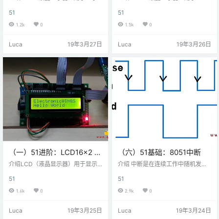
嵌入式系统中的状态或参数。LCD 1
嵌入式系统中的状态或参数。 LCD
51
51
6x2是16引脚器件，具有8个数据引
16x2是16引脚器件，具有8个数据
脚（D0-D7）和3个控制引脚（R
引脚（D0-D7）和3个控制引脚（R
1.2k
0
1.5k
0
S，RW，EN）。其余5个引脚用于L
S，RW，EN）。其余5个引脚用于L
CD的电源和背光。控制引脚可帮助
CD的电源和背光。 控制引脚可帮助
Luca
19年3月27日
Luca
19年3月26日
我们在命令模式或数据模式下配置L
我们在命令模式或数据模式下配置L
CD。它们还有助于配置读取模式或
CD。它们还有助于配置读取模式或
写入模式以及何时进行读取或写
写入模式以及何时进行读取或写
入。LCD 16x2可根据应用要求以4
入。 LCD 16x2可以在4位模式或8
位模式或8位模式使用。为了使用
位模式下使用，具体取决于应用的
它，我们需要在命令模式下向LCD
要求。为了使用它，我们需要…
发…
（一）51进阶：LCD16x2 8
（六）51基础：8051中断
位与8051连接
介绍LCD（液晶显示器）用于显示
介绍 中断是在连续工作中随机发生
嵌入式系统中的状态或参数。LCD 1
的事件。这就像你忙于工作时的电
51
51
6x2是16引脚器件，具有8个数据引
话，根据电话优先级，你决定是接
脚（D0-D7）和3个控制引脚（R
听还是忽视。 微控制器也是如此。8
1.6k
0
2.9k
0
S，RW，EN）。其余5个引脚用于L
051架构处理5个中断源，其中两个
CD的电源和背光。控制引脚可帮助
是内部的（定时器中断），两个是
Luca
19年3月25日
Luca
19年3月24日
我们在命令模式或数据模式下配置L
外部的，一个是串行中断。每个中
CD。它们还有助于配置读取模式或
断都有其中断向量地址。最高优先