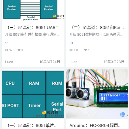
（三）51基础：8051 UART
（二）51基础：8051和Keil
IDE入门
介绍 8051串行并行框图 串行通信意
介绍 8051微控制器可以用两种语言
味着一次逐位传输数据，而在并行
编程 汇编语言 C语言 8051单片机流
51
51
通信中，一次可传输的位数取决于
行开发IDE是由MCU 8051和μVisio
可用于通信的数据线的数量。 两种
n开发的代码。 Keil μVision IDE包
3k
0
2.2k
0
串行通信方法是 同步通信：一次在
括： C编译器 - C51.Exe 汇编程序 -
帧结构中传输批量数据 异步通信：
A51.Exe 链接器/定位器 - BL51.Exe
Luca
19年3月24日
Luca
19年3月23日
一次传输帧结构中的字节数据 8051
库程序- LIB51.Exe 十六进制转换器
内置UART，分别在PORT3.0和PO
- OH51.Exe 让我们使用带有C51编
RT3.1上有RXD（串行数据接收引
译器的Keil &mu…
脚）和TXD（串行数据发送引
脚）。 异步通信 异步串行通信广泛
用于面向字节的传输。 异步通信
中…
（一）51基础：8051单片机
Arduino：HC-SR04超声波