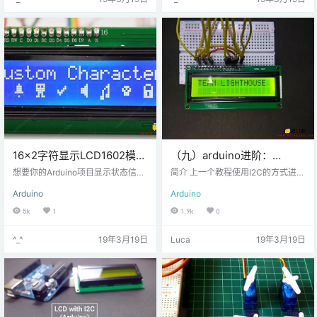
看起来像间谍电影中的东西，但您
数据记录，存储图形或音频。解决
可能每天都使用PIR传感器。这种传
方案是使用每个数码相机和MP3播
感器与大多数现代安全系统，自动
放器中的有的东西：闪存卡！通常
照明开关，车库门开启器以及类似
称为SD或micro SD卡。他们将Giga
的应用相同，只有在人类存在的情
Bytes数据打包到一个小于硬币的空
况下才需要操作某些电子设备…
间的…
16×2字符显示LCD1602模块
（九）arduino进阶：
与Arduino
LCD1602并口显示方式
想要你的Arduino项目显示状态信
简介 上一个教程使用I2C的方式进行
息，传感器读数，或者你只是想创
显示的，相对来说简单很多，使用
Arduino
Arduino
建自己的无尽赛跑游戏？这些LCD
的数据通信线只有两根。在本教程
显示器可能是最佳选择。它们非常
中，将使用LCD的并口显示方式，
5k
1
1.9k
0
常见，是为项目添加可读界面的快
使用的线会多出很多，占用的端口
捷方式。本教程将介绍启动和运行
会比较多，这个教程会告诉你如何
^_^
19年3月19日
Luca
19年3月19日
字符LCD所需了解的所有内容。不
将16x2 LCD与Arduino Uno连接并
仅仅是16×2（1602），而且基于日
在其上显示一些单词。以下是上一
立的并行接口LCD控制器芯片的任
个I2C通信教程： 步骤一 材料准备
何字符LCD（例如，16×4,16×1,20
硬件准备： Arduino Uno*1 LCD16
×4等）都 称为HD44780。因为，A
02（16×2 ）*1 …
rduino社区…