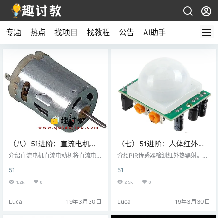
专题
热点
找项目
找教程
公告
AI助手
（八）51进阶：直流电机与
（七）51进阶：人体红外传
8051连接
感器-PIR运动传感器与8051
介绍直流电机直流电动机将直流电
介绍PIR传感器检测红外热辐射。它
形式的电能转换为机械能。在电动
连接
可用于检测发射红外热辐射的生物
51
51
机旋转的情况下，产生的机械能是
体的存在。 PIR传感器分为两个插
电动机轴的旋转运动的形式。通过
槽。两个插槽连接到差分放大器。
1.2k
0
2.5k
0
反向通过电动机的直流电的方向，
每当静止物体位于传感器前面时，
可以反转电动机轴的旋转方向。通
两个槽接收相同数量的辐射，输出
Luca
19年3月30日
Luca
19年3月30日
过向其施加固定电压，电动机可以
为零。 每当移动物体位于传感器前
以一定速度旋转。如果电压变化，
面时，其中一个槽比另一个槽接收
则电动机的速度会发生变化。因
更多的辐射。这使输出摆动高或