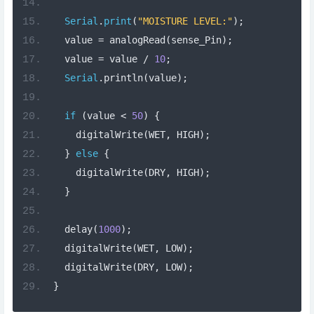
Serial
.
print
(
"MOISTURE LEVEL:"
);
  value 
=
 analogRead
(
sense_Pin
);
  value 
=
 value 
/
10
;
Serial
.
println
(
value
);
if
(
value 
<
50
)
{
    digitalWrite
(
WET
,
 HIGH
);
}
else
{
    digitalWrite
(
DRY
,
 HIGH
);
}
  delay
(
1000
);
  digitalWrite
(
WET
,
 LOW
);
  digitalWrite
(
DRY
,
 LOW
);
}