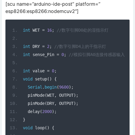
[scu name=”arduino-ide-post” platform=”
esp8266:esp8266:nodemcuv2″]
int
 WET 
=
16
;
//数字引脚D0处的湿指示灯
int
 DRY 
=
2
;
//数字引脚D4上的干指示灯
int
 sense_Pin 
=
0
;
//模拟引脚A0连接传感器输入
int
 value 
=
0
;
void
 setup
()
{
Serial
.
begin
(
9600
);
  pinMode
(
WET
,
 OUTPUT
);
  pinMode
(
DRY
,
 OUTPUT
);
  delay
(
2000
);
}
void
 loop
()
{