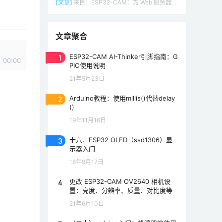
[文章]
来自：
ESP32-CAM：为 Web 服务器（Arduino IDE）设置接入点（AP）
文章聚合
1
ESP32-CAM AI-Thinker引脚指南：G
00:00
PIO使用说明
21年5月23日
2
Arduino教程：使用millis()代替delay
()
19年11月16日
3
十六，ESP32 OLED（ssd1306）显
示器入门
18年9月17日
4
更改 ESP32-CAM OV2640 相机设
置：亮度、分辨率、质量、对比度等
21年6月10日