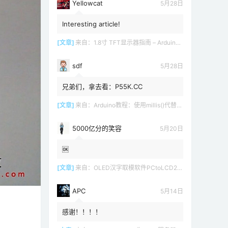
Yellowcat
5月28日
Interesting article!
[文章]
来自：
1.8寸 TFT显示器指南 – Arduino教程
sdf
5月28日
兄弟们，拿去看：P55K.CC
[文章]
来自：
Arduino教程：使用millis()代替delay()
5000亿分的笑容
5月20日
🆗
[文章]
来自：
OLED汉字取模软件PCtoLCD2002 LCD1602
APC
5月14日
感谢！！！！