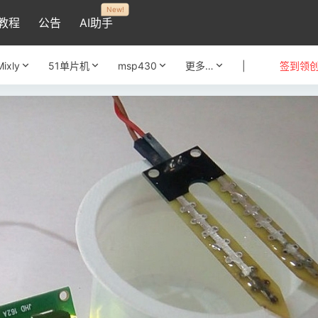
New!
教程
公告
AI助手
Mixly
51单片机
msp430
更多…
|
签到领