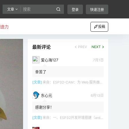
文章
登录
快速注册
创造力
投稿
最新评论
PREV
NEXT
爱心海127
7月1日
幸苦了
[文章]
来自：
ESP32-CAM：为 Web 服务器（Arduino IDE）设置接入点（AP）
东心元
6月13日
感谢分享！
[文章]
来自：
一、ESP32开发环境搭建（arduino）