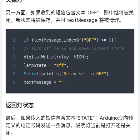
另一方面，如果收到的短信包含文本“OFF”，则中继将被关
闭，新状态将被保存，并且 textMessage 将被清理。
if
(
textMessage
.
indexOf
(
"OFF"
)
>=
0
){
// Turn off relay and save current state
digitalWrite
(
relay
,
 HIGH
);
lampState 
=
"off"
;
Serial
.
println
(
"Relay set to OFF"
);
textMessage 
=
""
;
返回灯状态
最后，如果传入的短信包含文本“STATE”，Arduino应向预
定义的电话号码发送一条消息，说明灯当前是打开还是关
闭。