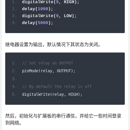
digitalWrite
(
9
,
 HIGH
);
delay
(
1000
);
digitalWrite
(
9
,
 LOW
);
delay
(
5000
);
继电器设置为输出，默认情况下其状态为关闭。
// Set relay as OUTPUT
pinMode
(
relay
,
 OUTPUT
);
// By default the relay is off
digitalWrite
(
relay
,
 HIGH
);
然后，初始化与扩展板的串行通信，并给它一些时间登录
到网络。