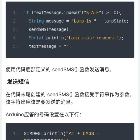
if
(
textMessage
.
indexOf
(
"STATE"
)
>=
0
){
String
 message 
=
"Lamp is "
+
 lampState
;
  sendSMS
(
message
);
Serial
.
println
(
"Lamp state resquest"
);
  textMessage 
=
""
;
使用代码底部定义的 sendSMS() 函数发送消息。
发送短信
在代码末尾创建的 sendSMS() 函数接受字符串作为参数。
该字符串应该是要发送的消息。
Arduino应答的号码设置在以下行：
SIM900
.
println
(
"AT + CMGS = 