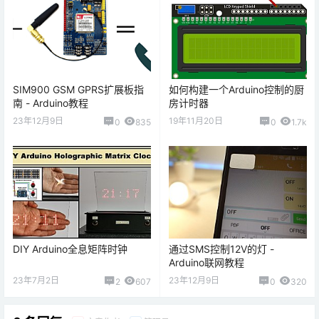
SIM900 GSM GPRS扩展板指
如何构建一个Arduino控制的厨
南 - Arduino教程
房计时器
23年12月9日
19年11月20日
0
835
0
1.7k
DIY Arduino全息矩阵时钟
通过SMS控制12V的灯 -
Arduino联网教程
23年7月2日
23年12月9日
2
607
0
320