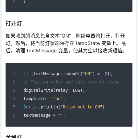
}
打开灯
如果收到的消息包含文本“ON”，则继电器将打开，打开
灯。然后，将当前灯状态保存在 lampState 变量上。最
后，清理 textMessage 变量，使其为空以接收新短信。
if
(
textMessage
.
indexOf
(
"ON"
)
>=
0
){
// Turn on relay and save current state
digitalWrite
(
relay
,
 LOW
);
lampState 
=
"on"
;
Serial
.
println
(
"Relay set to ON"
);
textMessage 
=
""
;
关掉灯