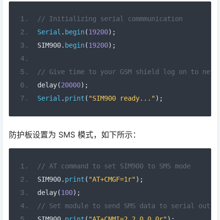
// Initializing serial commmunication
Serial
.
begin
(
19200
);
SIM900
.
begin
(
19200
);
// Give time to your GSM shield log on to netw
delay
(
20000
);
Serial
.
print
(
"SIM900 ready..."
);
防护板设置为 SMS 模式，如下所示：
// AT command to set SIM900 to SMS mode
SIM900
.
print
(
"AT+CMGF=1r"
);
delay
(
100
);
// Set module to send SMS data to serial out u
SIM900
.
print
(
"AT+CNMI=2,2,0,0,0r"
);