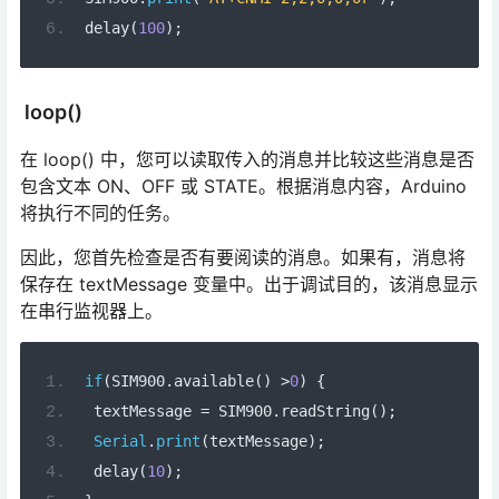
delay
(
100
);
loop()
在 loop() 中，您可以读取传入的消息并比较这些消息是否
包含文本 ON、OFF 或 STATE。根据消息内容，Arduino
将执行不同的任务。
因此，您首先检查是否有要阅读的消息。如果有，消息将
保存在 textMessage 变量中。出于调试目的，该消息显示
在串行监视器上。
if
(
SIM900
.
available
()
>
0
)
{
 textMessage 
=
 SIM900
.
readString
();
Serial
.
print
(
textMessage
);
 delay
(
10
);