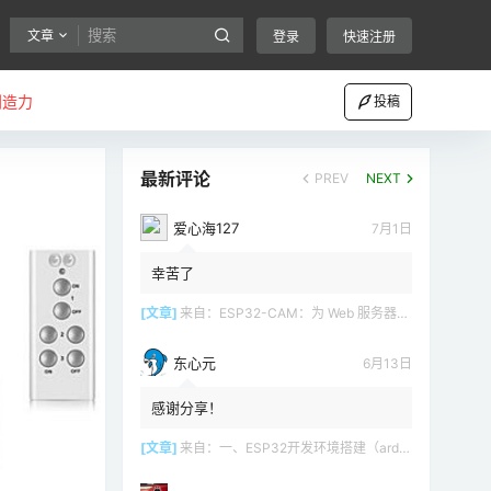
文章
登录
快速注册
创造力
投稿
最新评论
PREV
NEXT
爱心海127
7月1日
幸苦了
[文章]
来自：
ESP32-CAM：为 Web 服务器（Arduino IDE）设置接入点（AP）
东心元
6月13日
感谢分享！
[文章]
来自：
一、ESP32开发环境搭建（arduino）