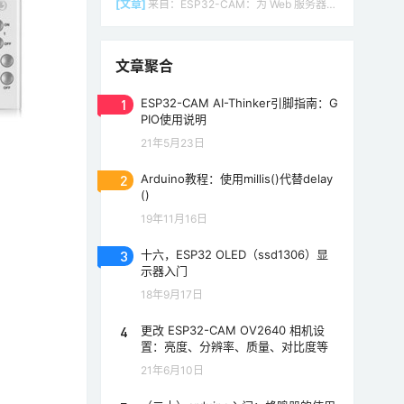
[文章]
来自：
ESP32-CAM：为 Web 服务器（Arduino IDE）设置接入点（AP）
文章聚合
1
ESP32-CAM AI-Thinker引脚指南：G
PIO使用说明
21年5月23日
2
Arduino教程：使用millis()代替delay
()
19年11月16日
3
十六，ESP32 OLED（ssd1306）显
示器入门
18年9月17日
4
更改 ESP32-CAM OV2640 相机设
置：亮度、分辨率、质量、对比度等
21年6月10日