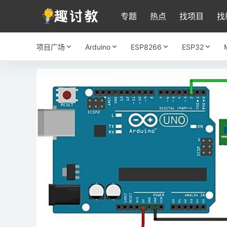
专题
热点
找项目
找
项目广场
Arduino
ESP8266
ESP32