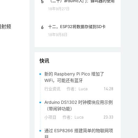
5
（二十）arduino入门：蜂鸣器的使用
18年9月27日
用射频
6
十二，ESP32将数据存储到SD卡
18年9月8日
快讯
新的 Raspberry Pi Pico 增加了
WiFi，可能还有蓝牙
行业资讯
作者：
Luca
14:28
Arduino DS1302 时钟模块应用示例
（带闹钟功能）
小项目
作者：
Luca
23:33
通过 ESP8266 搭建简单的物联网项
目