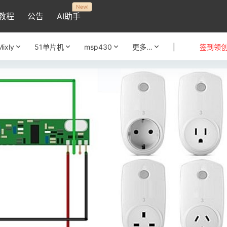
New!
教程
公告
AI助手
Mixly
51单片机
msp430
更多…
|
签到领