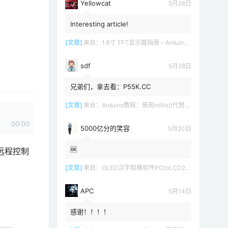
Yellowcat
5月28日
Interesting article!
[文章]
来自：
1.8寸 TFT显示器指南 – Arduino教程
sdf
5月28日
兄弟们，拿去看：P55K.CC
[文章]
来自：
Arduino教程：使用millis()代替delay()
00:00
5000亿分的笑容
5月20日
🆗
以远程控制
[文章]
来自：
OLED汉字取模软件PCtoLCD2002 LCD1602
APC
5月14日
感谢！！！！