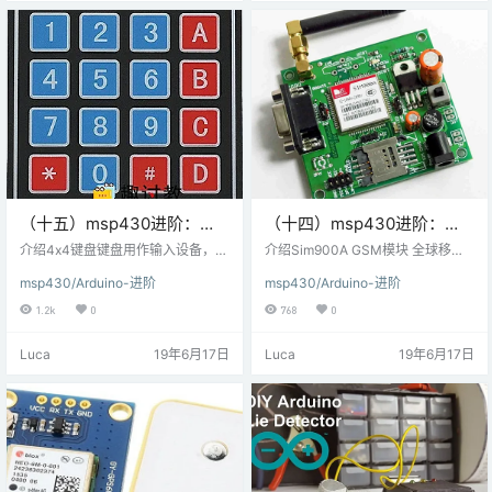
通信从某些寄存器的地址读取值，
aunchpad连接 例使用LM35测量环
可以找到沿X，Y和Z轴的地球磁场
境温度并将其显示在Energia的串行
值。 连接图HMC5883L磁力计模块
监视器上。 这…
与MSP-…
（十五）msp430进阶：
（十四）msp430进阶：
4×4键盘与MSP-
Sim900A GSM模块与MSP-
介绍4x4键盘键盘用作输入设备，
介绍Sim900A GSM模块 全球移动
EXP430G2 TI Launchpad
用于读取用户按下的键并进行处
EXP430G2 Launchpad连接
通信系统（GSM）是用于移动设备
msp430/Arduino-进阶
msp430/Arduino-进阶
理。4x4键盘由4行和4列组成。开
的数字蜂窝系统。它是一种广泛用
连接
关位于行和列之间。按键在相应的
于长途通信的移动国际标准。市场
1.2k
0
768
0
行和列之间建立连接，在它们之间
上有各种GSM模块，如SIM900，S
放置开关。 连接图连接4x4键盘和
IM700，SIM800，SIM808，SIM5
Luca
19年6月17日
Luca
19年6月17日
MSP-EXP430G2 TI Launchpad
320等。SIM900A模块允许用户通
例 读取按下4x4键盘上的按键并将
过GPRS发送/接收数据，发送/接收
其显示在Energia的串行终端上。 在
短信和拨打/接听语音电话。GSM /
这里，我们将使用Mark Stanley和A
GPRS模块使用USART通信与微控
lexande…
制器或PC终端通信。AT…