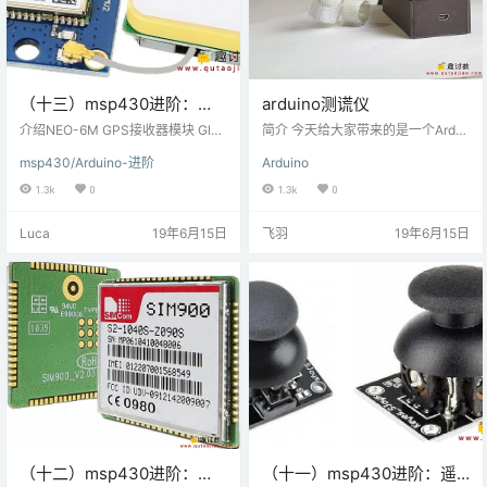
（十三）msp430进阶：
arduino测谎仪
GPS模块与MSP-
介绍NEO-6M GPS接收器模块 Glob
简介 今天给大家带来的是一个Ardui
EXP430G2 TI Launchpad
al Positioning System (GPS) 利用
no控制的测谎仪，利用你的身体根
msp430/Arduino-进阶
Arduino
了通过在地球上的空间和地面站卫
据你所处的情况或你的情感所做出
连接
星发送来准确地确定其在地球上的
的不同反应，看看你的朋友什么时
1.3k
0
1.3k
0
位置的信号。NEO-6M GPS接收器
候对你说谎。 步骤一 材料准备 硬件
模块使用USART通信与微控制器或
准备： Aruino Nano，一些LED，维
Luca
19年6月15日
飞羽
19年6月15日
PC终端通信。它以NMEA字符串的
可牢尼龙搭扣，2K电阻器 基本工
形式从卫星接收纬度，经度，高
具：如纸板，铝箔，热胶，烙铁和
度，UTC时间等信息。需要解析此
工艺刀。 软件准备： arduino IDE
字符串以提取我们要使用的信息。…
步骤二 原理说明 我们的皮肤为我们
提供了一种体验触觉的媒介，它可
以防止感染并保持…
（十二）msp430进阶：
（十一）msp430进阶：遥