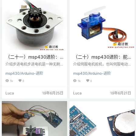
的NTC型热敏电阻。NTC为10kΩ意
味着该热敏电阻在25°C时的电…
（二十一）msp430进阶：
（二十）msp430进阶：舵
步进电机与MSP-
机与MSP-EXP430G2 TI
介绍步进电机步进电机是一种无刷
介绍伺服电机舵机，也叫伺服电动
EXP430G2 TI Launchpad
直流电机，可将360°的全旋转角度
Launchpad连接
机是用于精确控制角度旋转的电动
msp430/Arduino-进阶
msp430/Arduino-进阶
分成多个相等的步长。通过施加一
装置。它用于要求精确控制运动的
连接
定量的控制信号来旋转电动机。可
应用，例如控制机械臂的情况。通
1k
0
1k
0
以通过改变施加控制信号的速率来
过向其施加PWM信号来控制伺服电
改变旋转速度。 连接图使用MSP-E
动机的旋转角度。通过改变PWM信
Luca
19年6月25日
Luca
19年6月21日
XP430G2 TI Launchpad连接步进
号的宽度，我们可以改变电机的旋
电机 例顺时针和逆时针方向交替旋
转角度和方向。 电路图伺服电机与
转步进电机。 在这里，我们使用的
MSP-EXP430G2 TI Launchpad连
是六线单极步进电机。控制该步进
接 例使用电位计控制伺服电机的位
电机只需要四根电线。步进电机的
置。在这里，我们将使用随Energia
两根中心…
IDE一起…