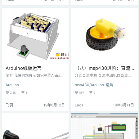
母，我们需要打开显示屏的特定LED
可以检测3.3 V电平，因此，无需移
段。 搭建图7段显示器与MSP-EXP
动HC-05模块的TX电压电平。但我
430G2 TI启动板连接7段显示器与
们需要将发射电压电平从微控制器
MSP-EXP430G2 TI启动板连接 …
转移到HC-05模块的RX。连接图将
HC-05蓝牙模块与…
Arduino纸板迷宫
（八）msp430进阶：直流
电机与MSP-EXP430G2 TI
简介 我将向您展示如何制作Arduino
介绍直流电机 直流电动机以直流电
控制的纸板迷宫游戏，它非常简单
Launchpad连接
的形式将电能转换成电动机轴的旋
Arduino
msp430/Arduino-进阶
有趣。最棒的是它是由纸板制成
转运动形式的机械能。可以通过施
的。游戏规则就是通过控制倾斜方
加变化的DC电压来控制DC电动机
2.3k
1
889
0
向，最短实践内到达出口获胜。 当
速度; 而电动机的旋转方向可以通过
然，有很多想法可以改进这个游
反转通过它的电流方向来改变。为
飞羽
19年6月12日
Luca
19年6月11日
戏，例如在最后布置一些传感器，
了施加变化的电压，我们可以使用P
例如在接近出口的时候通过蜂鸣器
WM技术。为了反转电流，我们可以
控制节奏，甚至在迷宫中挖一些
使用采用H桥技术的H桥电路或电机
洞。 步骤一 材料准备 硬件准备： ar
驱动器IC。 电路连接图连接直流电
duino uno x1 SG90伺服电机 x2 面
机和MSP-EXP430G2 TI启动板 …
包板 x1 操纵杆 x1 跳线 …