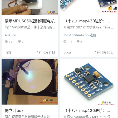
演示MPU6050控制伺服电机
（十九）msp430进阶：
DS1307 RTC模块与MSP-
简介 MPU6050是一种非常流行的
介绍DS1307 RTC模块Real Time C
空间运动传感器芯片，可以获取器
EXP430G2 TI Launchpad
lock(RTC）用于监视时间和维护日
Arduino
msp430/Arduino-进阶
件当前的三个加速度分量和三个旋
历。为了使用RTC，我们需要首先
连接
转角速度。由于其体积小巧，功能
使用当前日期和时间对其进行编
1.8k
0
1.1k
0
强大，精度较高，不仅被广泛应用
程。完成此操作后，可以随时读取R
于工业，同时也是航模爱好者的神
TC寄存器以了解时间和日期。DS1
飞羽
19年6月21日
Luca
19年6月20日
器，被安装在各类飞行器上驰骋蓝
307是一款适用于I2C协议的RTC。
天。如果我们可以掌握这款工具，
通过访问其地址以便使用I2C通信进
我们的想法可以更好的实现。 步骤
行读取，可以读取各种寄存器中的
一 材料准备 硬件准备： arduino un
数据。 连接图DS1307 RTC模块与
o或 genuino uno MPU6050 SG90
MSP-EXP…
伺服电机 软件准备： …
傅立叶box
（十八）msp430进阶：
MPU6050与MSP-
简介 使用蓝色激光和磷光纸来说明
介绍MPU6050模块 MPU6050传感