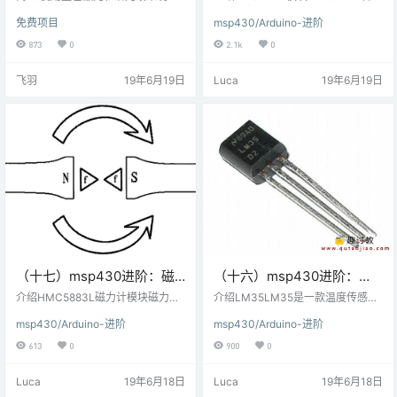
围绕圆形绘制正弦波的意义 步骤一
EXP430G2 TI Launchpad
器模块是一个集成的6轴运动跟踪设
免费项目
msp430/Arduino-进阶
材料准备 硬件准备： arduino uno
备。它有一个3轴陀螺仪，3轴加速
连接
；genuino uno 电机控制板 步进电
度计，数字运动处理器和温度传感
873
0
2.1k
0
机 带按钮的旋转编码器 软件准备：
器，所有这些都集成在一个IC中。
arduino IDE 激光切割机 步骤二 原
它可以使用其辅助I2C总线接受来自
飞羽
19年6月19日
Luca
19年6月19日
理说明 你有没有想过声音编辑软件
其他传感器的输入，如3轴磁力计或
如何削减或增强录音的基础？或者
压力传感器。如果连接外部3轴磁力
取消声音的耳机如何工作？或者土
计，它可以提供完整的9轴运动融合
木工程师如何设计建筑物并避免地
输出。微控制器可以使用I2C通信协
震的共振频率？那么，所有这些问
议与该模块通信。通过使用I2C通信
题的答案都…
从某些寄存器的地址读取值…
（十七）msp430进阶：磁
（十六）msp430进阶：
力仪HMC5883L与MSP-
LM35与MSP-EXP430G2 TI
介绍HMC5883L磁力计模块磁力计
介绍LM35LM35是一款温度传感
EXP430G2 TI Launchpad
HMC5883L测量地球磁场的方向和
Launchpad连接
器，可测量-55°C至150°C的温度范
msp430/Arduino-进阶
msp430/Arduino-进阶
大小，因此用于低成本的罗盘和磁
围。它是一个3端口的器件，提供与
连接
力测量。它测量沿X，Y和Z轴的地
温度成比例的模拟电压。温度越
613
0
900
0
球磁场值，从milli-gauss到8gaus
高，输出电压越高。输出模拟电压
s。它可以用作指南针来查找方向或
可以使用ADC转换为数字形式，以
Luca
19年6月18日
Luca
19年6月18日
找到设备前进方向。它利用I2C协议
便微控制器可以对其进行处理。 连
与微控制器进行通信。通过使用I2C
接图LM35与MSP-EXP430G2 TI L