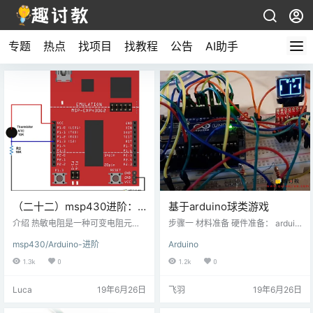
专题
热点
找项目
找教程
公告
AI助手
（二十二）msp430进阶：
基于arduino球类游戏
热敏电阻与MSP-
介绍 热敏电阻是一种可变电阻元
步骤一 材料准备 硬件准备： arduin
EXP430G2 TI Launchpad
件，其电阻随温度的变化而变化。
o uno和genuino uno 12mm 按钮开
msp430/Arduino-进阶
Arduino
电阻值的变化是温度的量度。热敏
关 220欧姆电阻 跳线 oled显示屏 电
连接
电阻分为PTC（正温度系数）或NT
烙铁 软件准备： Arduino IDE 步骤
1.3k
0
1.2k
0
C（负温度系数）。它们可用作限流
二 电路搭建 根据下面原理图搭建电
器，温度传感器，过流保护器
路 步骤四 编写程序 #include // Incl
Luca
19年6月26日
飞羽
19年6月26日
等。 连接图连接热敏电阻与MSP-E
ude Wire if you're using I2C #inclu
XP430G2 TI Launchpad 例使用热
de // Include SPI…
敏电阻测量温度。这里，使用10kΩ