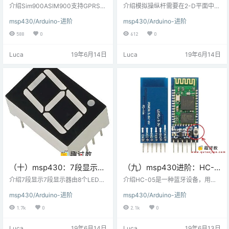
Sim900A GPRS模块与
感模块与MSP-EXP430G2
介绍Sim900ASIM900支持GPRS连
介绍模拟操纵杆需要在2-D平面中改
MSP-EXP430G2 TI
接到嵌入式应用。它广泛用于IoT
TI Launchpad连接
变光标位置的视频游戏等应用程序
msp430/Arduino-进阶
msp430/Arduino-进阶
（物联网）嵌入式应用程序，其中
使用模拟操纵杆作为输入设备。模
Launchpad连接
每个传感器都连接到服务器，我们
拟操纵杆产生两个电压; 一个对应于
588
0
612
0
可以通过互联网控制它们。GSM / G
相对于X轴的位置，另一个对应于相
PRS模块使用USART通信与微控制
对于Y轴的位置。产生的电压取决于
Luca
19年6月14日
Luca
19年6月14日
器或PC终端通信。AT命令用于以不
操纵杆的位置。要将模拟操纵杆与M
同的模式配置模块，并执行各种功
SP-EXP430G2 TI Launchpad连
能，如呼叫，向站点发布数据
接，我们需要在MSP-EXP430G2 T
等。 连接图sim900A GPRS模块与
I Launchpad板的微控制器上使用A
MSP-EXP430G2 TI Launchpa…
DC。 连接图模拟操纵…
（十）msp430：7段显示器
（九）msp430进阶：HC-
与MSP-EXP430G2 TI
05蓝牙模块与MSP-
介绍7段显示7段显示器由8个LED段
介绍HC-05是一种蓝牙设备，用于
Launchpad连接
组成。它们用于显示数字（0-9）和
EXP430G2 TI Launchpad
与蓝牙设备（如智能手机）进行无
msp430/Arduino-进阶
msp430/Arduino-进阶
某些字母（如c，A，H，P等）。这
线通信。它使用串行通信（USAR
连接
些LED段中的7个呈线形，而1个段
T）与微控制器通信。可以使用某些
1.7k
0
2.1k
0
是圆形的。8个元件中的每一个都有
AT命令更改HC-05蓝牙模块的默认
一个与之相关的引脚，可以驱动为
设置。由于HC-05蓝牙模块具有3.3
Luca
19年6月14日
Luca
19年6月13日
高电平或低电平。要显示数字或字
V电平用于RX / TX，并且微控制器