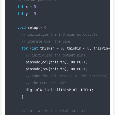
int
 x 
=
5
;
int
 y 
=
5
;
void
 setup
()
{
// initialize the I/O pins as outputs
// iterate over the pins:
for
(
int
 thisPin 
=
0
;
 thisPin 
<
8
;
 thisPin
++)
// initialize the output pins:
    pinMode
(
col
[
thisPin
],
 OUTPUT
);
    pinMode
(
row
[
thisPin
],
 OUTPUT
);
// take the col pins (i.e. the cathodes) hi
// the LEDS are off:
    digitalWrite
(
col
[
thisPin
],
 HIGH
);
}
// initialize the pixel matrix: