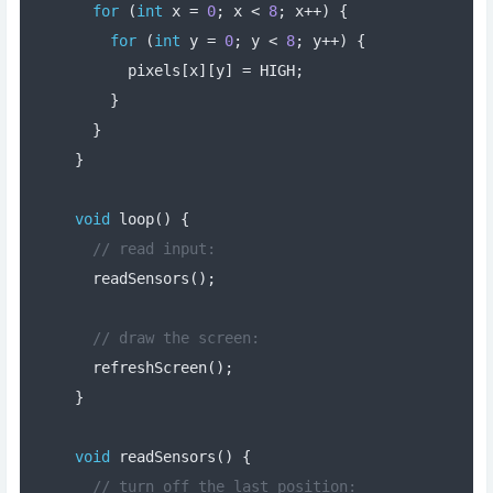
for
(
int
 x 
=
0
;
 x 
<
8
;
 x
++)
{
for
(
int
 y 
=
0
;
 y 
<
8
;
 y
++)
{
      pixels
[
x
][
y
]
=
 HIGH
;
}
}
}
void
 loop
()
{
// read input:
  readSensors
();
// draw the screen:
  refreshScreen
();
}
void
 readSensors
()
{
// turn off the last position: