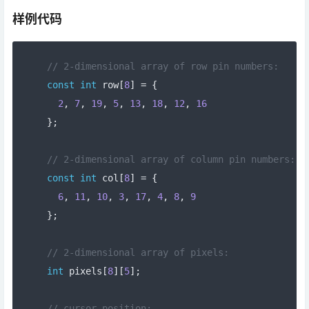
样例代码
// 2-dimensional array of row pin numbers:
const
int
 row
[
8
]
=
{
2
,
7
,
19
,
5
,
13
,
18
,
12
,
16
};
// 2-dimensional array of column pin numbers:
const
int
 col
[
8
]
=
{
6
,
11
,
10
,
3
,
17
,
4
,
8
,
9
};
// 2-dimensional array of pixels:
int
 pixels
[
8
][
5
];
// cursor position: