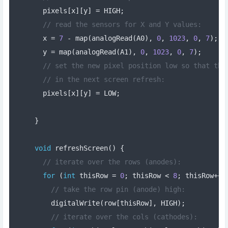
  pixels
[
x
][
y
]
=
 HIGH
;
// read the sensors for X and Y values:
  x 
=
7
-
 map
(
analogRead
(
A0
),
0
,
1023
,
0
,
7
);
  y 
=
 map
(
analogRead
(
A1
),
0
,
1023
,
0
,
7
);
// set the new pixel position low so that the
// in the next screen refresh:
  pixels
[
x
][
y
]
=
 LOW
;
}
void
 refreshScreen
()
{
// iterate over the rows (anodes):
for
(
int
 thisRow 
=
0
;
 thisRow 
<
8
;
 thisRow
++)
// take the row pin (anode) high:
    digitalWrite
(
row
[
thisRow
],
 HIGH
);
// iterate over the cols (cathodes):