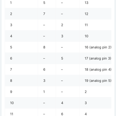
1
5
–
13
2
7
–
12
3
–
2
11
4
–
3
10
5
8
–
16 (analog pin 2)
6
–
5
17 (analog pin 3)
7
6
–
18 (analog pin 4)
8
3
–
19 (analog pin 5)
9
1
–
2
10
–
4
3
11
–
6
4