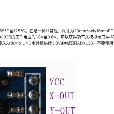
5℃至125℃。它是一种非常轻，尺寸为20mm*only16mmPC
335的工作电压为1.8V至3.6V，可以获得功率从模拟端口A4和
从Arduino UNO电路板供给3.3V的电压到ADXL33。不要使用