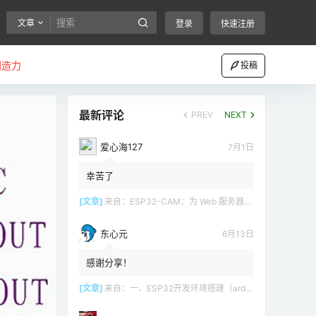
文章
登录
快速注册
创造力
投稿
最新评论
PREV
NEXT
爱心海127
7月1日
幸苦了
[文章]
来自：
ESP32-CAM：为 Web 服务器（Arduino IDE）设置接入点（AP）
东心元
6月13日
感谢分享！
[文章]
来自：
一、ESP32开发环境搭建（arduino）