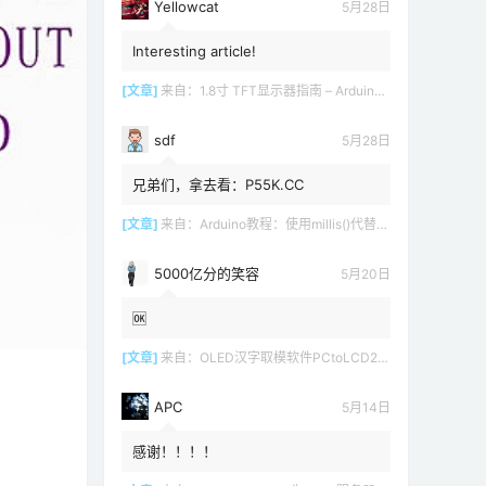
Yellowcat
5月28日
Interesting article!
[文章]
来自：
1.8寸 TFT显示器指南 – Arduino教程
sdf
5月28日
兄弟们，拿去看：P55K.CC
[文章]
来自：
Arduino教程：使用millis()代替delay()
5000亿分的笑容
5月20日
🆗
[文章]
来自：
OLED汉字取模软件PCtoLCD2002 LCD1602
APC
5月14日
感谢！！！！