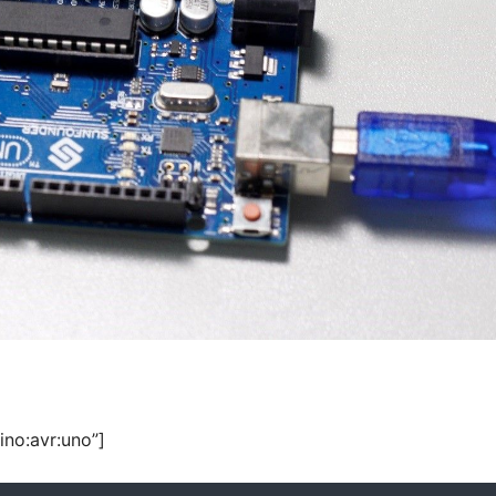
ino:avr:uno”]