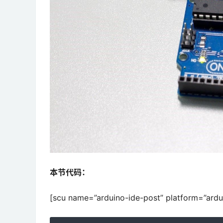
本节代码：
[scu name=”arduino-ide-post” platform=”ardu