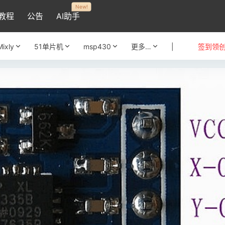
New!
教程
公告
AI助手
Mixly
51单片机
msp430
更多…
|
签到领