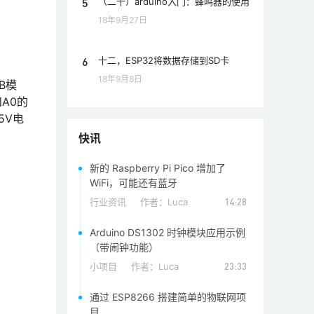
5
（二十）arduino入门：蜂鸣器的使用
18年9月27日
6
十二，ESP32将数据存储到SD卡
18年9月8日
B模
A0的
5V电
快讯
新的 Raspberry Pi Pico 增加了
WiFi，可能还有蓝牙
行业资讯
作者：
Luca
14:28
Arduino DS1302 时钟模块应用示例
（带闹钟功能）
小项目
作者：
Luca
23:33
通过 ESP8266 搭建简单的物联网项
目