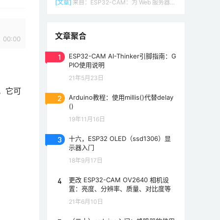
[文章]
来自：
ESP32-CAM：为 Web 服务器（Arduino IDE）设置接入点（AP）
文章聚合
00:00
1
ESP32-CAM AI-Thinker引脚指南：G
PIO使用说明
21年5月23日
。它可
2
Arduino教程：使用millis()代替delay
()
19年11月16日
3
十六，ESP32 OLED（ssd1306）显
示器入门
18年9月17日
4
更改 ESP32-CAM OV2640 相机设
置：亮度、分辨率、质量、对比度等
21年6月10日