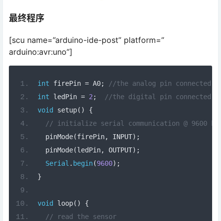
最终程序
[scu name=”arduino-ide-post” platform=”
arduino:avr:uno”]
int
 firePin 
=
 A0
;
//the analog pin connected t
int
 ledPin 
=
2
;
//the digital pin connected t
void
 setup
()
{
// initialize serial communication @ 9600 ba
  pinMode
(
firePin
,
 INPUT
);
  pinMode
(
ledPin
,
 OUTPUT
);
Serial
.
begin
(
9600
);
}
void
 loop
()
{
// read the sensor