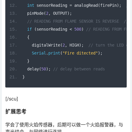
int
 sensorReading 
=
 analogRead
(
firePin
);
//
  pinMode
(
2
,
 OUTPUT
);
// READING FROM FLAME SENSOR IS REVERSE  // 
if
(
sensorReading 
<
500
)
// READING FROM FLA
{
    digitalWrite
(
2
,
 HIGH
);
// turn the LED on
Serial
.
print
(
"Fire ditected"
);
}
  delay
(
50
);
// delay between reads
}
[/scu]
扩展思考
学会了使用火焰传感器，后期可以做一个火焰报警器，与
声光结合，与网络进行连接。